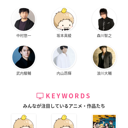
中村悠一
坂本真綾
森川智之
武内駿輔
内山昂輝
浪川大輔
KEYWORDS
みんなが注目しているアニメ・作品たち