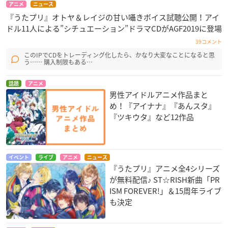
アニメ
ニュース
『うたプリ』オトヤ＆レイジの甘い囁きボイス試聴公開！アイ
ドル11人による”シチュエーション”ドラマCDがAGF2019に登場
39コメント
このIPでCDをトレーディング化したら、かなり大変なことになると思
う…… 購入制限もある…
話題
アニメ
男性アイドルアニメ作品まと
め！『アイナナ』『あんスタ』
『ツキウタ』など12作品
イベント
ライブ
アニメ
ニュース
『うたプリ』アニメ全4シリーズ
が無料配信♪ ST☆RISH新曲「PR
ISM FOREVER!」＆15周年ライブ
も決定