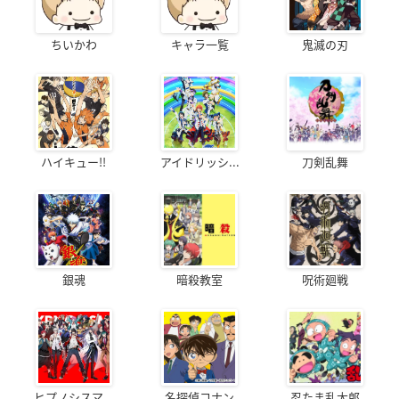
ちいかわ
キャラ一覧
鬼滅の刃
ハイキュー!!
アイドリッシ...
刀剣乱舞
銀魂
暗殺教室
呪術廻戦
ヒプノシスマ...
名探偵コナン
忍たま乱太郎