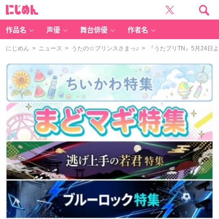
に
じ
め
ん
作品名
声優
舞台俳優
作者名
にじめん
>
ニュース
>
うたの☆プリンスさまっ♪
> 『うたプリTN』5月24