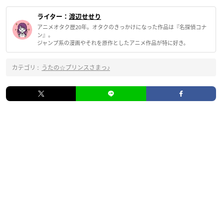
ライター：
渡辺せせり
アニメオタク歴20年。オタクのきっかけになった作品は『名探偵コナ
ン』。
ジャンプ系の漫画やそれを原作としたアニメ作品が特に好き。
カテゴリ :
うたの☆プリンスさまっ♪