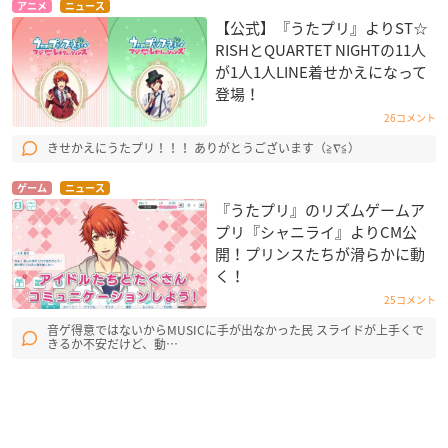
アニメ
ニュース
【公式】『うたプリ』よりST☆
RISHとQUARTET NIGHTの11人
が1人1人LINE着せかえになって
登場！
26コメント
きせかえにうたプリ！！！ ありがとうございます（≧∇≦）
ゲーム
ニュース
『うたプリ』のリズムゲームア
プリ『シャニライ』よりCM公
開！プリンスたちが滑らかに動
く！
25コメント
音ゲ得意ではないからMUSICに手が出なかった民 スライドが上手くで
きるか不安だけど、動…