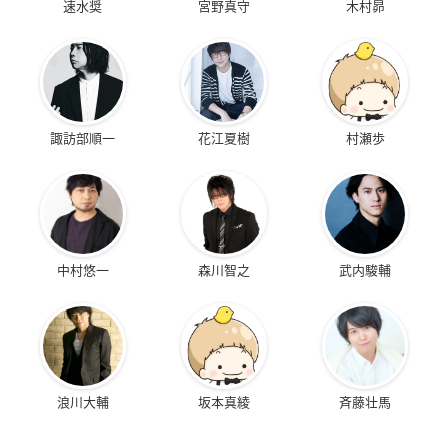
速水奨
宮野真守
木村昴
諏訪部順一
花江夏樹
村瀬歩
中村悠一
森川智之
武内駿輔
浪川大輔
坂本真綾
斉藤壮馬