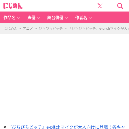
『ぴ
に
ち
じ
ぴ
め
ち
ん
ピ
ッ
作品名
声優
舞台俳優
作者名
チ』
S
p
e
にじめん
>
アニメ
>
ぴちぴちピッチ
>
『ぴちぴちピッチ』e-pitchマイク
ci
al
M
e
m
or
iz
e
e-
pi
tc
h
マ
イ
ク
ピ
ュ
ア
-
ア
ニ
メ
情
報
サ
イ
ト
に
じ
め
ん
『ぴちぴちピッチ』e-pitchマイクが大人向けに登場！各キャ
<