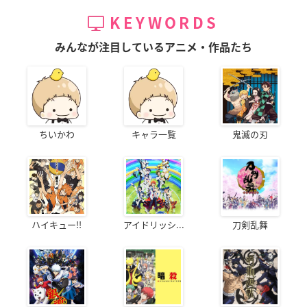
KEYWORDS
みんなが注目しているアニメ・作品たち
ちいかわ
キャラ一覧
鬼滅の刃
ハイキュー!!
アイドリッシ...
刀剣乱舞