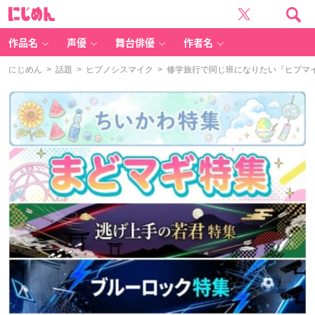
に
じ
め
ん
作品名
声優
舞台俳優
作者名
にじめん
>
話題
>
ヒプノシスマイク
> 修学旅行で同じ班になりたい『ヒプマ