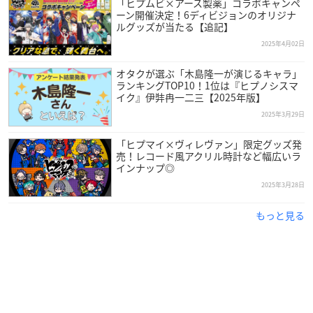
「ヒプムビ×アース製薬」コラボキャンペ
ーン開催決定！6ディビジョンのオリジナ
ルグッズが当たる【追記】
2025年4月02日
オタクが選ぶ「木島隆一が演じるキャラ」
ランキングTOP10！1位は『ヒプノシスマ
イク』伊弉冉一二三【2025年版】
2025年3月29日
「ヒプマイ×ヴィレヴァン」限定グッズ発
売！レコード風アクリル時計など幅広いラ
インナップ◎
2025年3月28日
もっと見る