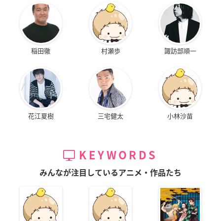
稲田徹
村瀬歩
諏訪部順一
花江夏樹
三宅健太
小林沙苗
KEYWORDS
みんなが注目しているアニメ・作品たち