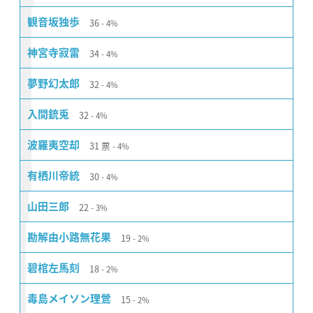
36
観音坂独歩
4%
34
神宮寺寂雷
4%
32
夢野幻太郎
4%
32
入間銃兎
4%
31
票
波羅夷空却
4%
30
有栖川帝統
4%
22
山田三郎
3%
19
勘解由小路無花果
2%
18
碧棺左馬刻
2%
15
毒島メイソン理鶯
2%