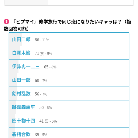
『ヒプマイ』修学旅行で同じ班になりたいキャラは？（複
数回答可能）
86
山田二郎
11%
71
票
白膠木簓
9%
65
伊弉冉一二三
8%
60
山田一郎
7%
56
飴村乱数
7%
50
躑躅森盧笙
6%
41
票
四十物十四
5%
39
碧棺合歓
5%