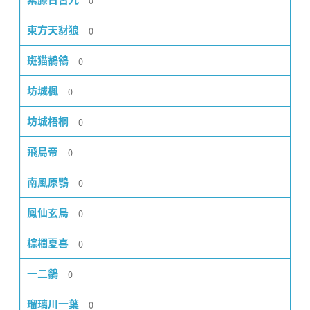
0
0
東方天豺狼
0
斑猫鶺鴒
0
坊城楓
0
坊城梧桐
0
飛鳥帝
0
南風原鶚
0
鳳仙玄鳥
0
棕櫚夏喜
0
一二鶲
0
瑠璃川一葉