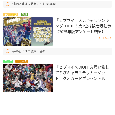
対象店舗はよ教えてくれ😭😭😭
ランキング
話題
『ヒプマイ』人気キャラランキ
ングTOP10！第1位は観音坂独歩
【2025年版アンケート結果】
51コメント
私の心には帝统が一番だ
フェア
ニュース
「ヒプマイ×OIOI」お買い物し
てちびキャラステッカーゲッ
ト！クオカードプレゼントも