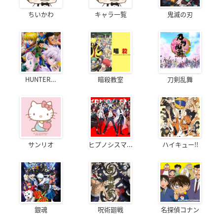
ちいかわ
キャラ一覧
鬼滅の刃
HUNTER...
暗殺教室
刀剣乱舞
サンリオ
ヒプノシスマ...
ハイキュー!!
銀魂
呪術廻戦
名探偵コナン