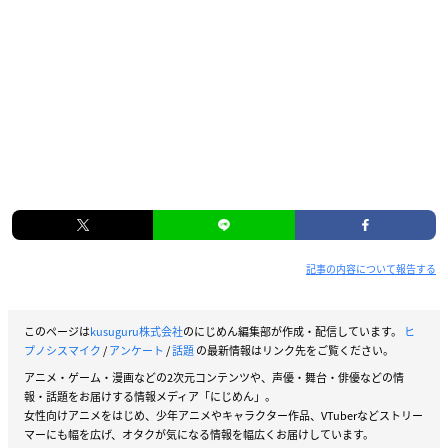
記事の内容について報告する
このページは
kusuguru株式会社
のにじめん編集部が作成・配信しています。
ヒ
プノシスマイク
/
アンケート
/
話題
の最新情報はリンク先をご覧ください。
アニメ・ゲーム・漫画などの2次元コンテンツや、声優・舞台・俳優などの情
報・話題をお届けする情報メディア「にじめん」。
女性向けアニメをはじめ、少年アニメやキャラクター作品、VTuberなどストリー
マーにも幅を広げ、オタクが気になる情報を幅広くお届けしています。