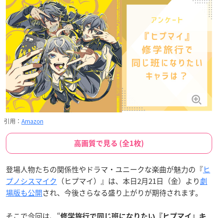
引用：
Amazon
高画質で見る (全1枚)
登場人物たちの関係性やドラマ・ユニークな楽曲が魅力の『
ヒ
プノシスマイク
（ヒプマイ）』は、本日2月21日（金）より
劇
場版も公開
され、今後さらなる盛り上がりが期待されます。
そこで今回は、“
修学旅行で同じ班になりたい
『ヒプマイ』キ