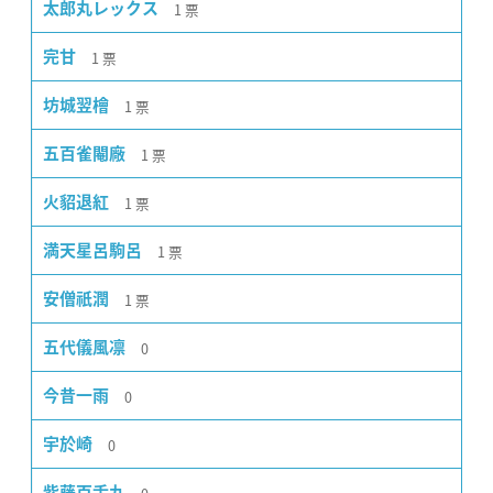
1
票
太郎丸レックス
1
票
完甘
1
票
坊城翌檜
1
票
五百雀閹廠
1
票
火貂退紅
1
票
満天星呂駒呂
1
票
安僧祇潤
0
五代儀風凛
0
今昔一雨
0
宇於崎
紫藤百舌九