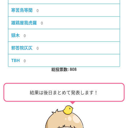
0
寒苦鳥等閑
0
雄鶏屋我虎羅
0
頸木
0
邪答院仄仄
0
TBH
総投票数: 808
結果は後日まとめて発表します！