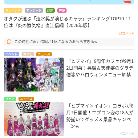
ランキング
アンケート
話題
声優
オタクが選ぶ「速水奨が演じるキャラ」ランキングTOP10！1
位は『炎の蜃気楼』直江信綱【2026年版】
13コメント
この時代に直江信綱が1位になるのおもろすぎるw
イベント
カフェ
ニュース
『ヒプマイ』9周年カフェが9月1
2日開幕！悪魔＆天使姿のグラデ
便箋やハロウィンメニュー解禁
フェア
ニュース
「ヒプマイ×イオン」コラボが8
月7日開催！エプロン姿の18人が
勢揃いでグッズ＆景品キャンペ
ーンも
4コメント