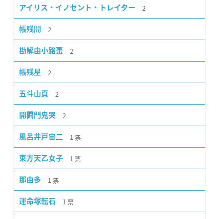
2
アイリス・イノセント・トレイター
2
帳残閻
2
勘解由小路棗
2
帳残星
2
五斗山頁
2
開闢門鬼哭
1
票
風呂井戸宙二
1
票
東方天乙女子
1
票
那由多
1
票
運命塚転石