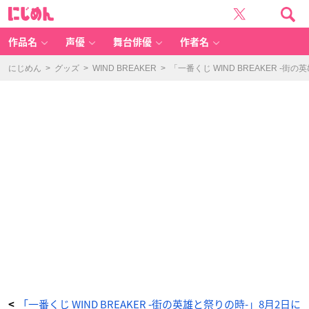
「一
に
番
じ
く
め
じ
ん
W
IN
作品名
声優
舞台俳優
作者名
D
B
R
E
にじめん
>
グッズ
>
WIND BREAKER
>
「一番くじ WIND BREAKER 
A
K
E
R
-
街
の
英
雄
と
祭
り
の
時-」
-
ア
ニ
メ
情
報
サ
イ
ト
に
じ
め
ん
「一番くじ WIND BREAKER -街の英雄と祭りの時-」8月2日に
<