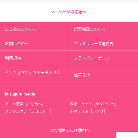
ページの先頭へ
にじめんについて
記事掲載について
お問い合わせ
プレスリリース送付先
利用規約
プライバシーポリシー
インフォマティブデータポリシ
運営会社
ー
kusuguru
media
アニメ情報［にじめん］
科学ニュース［ナゾロジー］
メンタルケア［ココロジー］
心理テスト［シンリ］
Copyright 2013 nijimen.