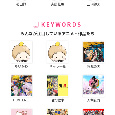
稲田徹
斉藤壮馬
三宅健太
KEYWORDS
みんなが注目しているアニメ・作品たち
ちいかわ
キャラ一覧
鬼滅の刃
HUNTER...
暗殺教室
刀剣乱舞