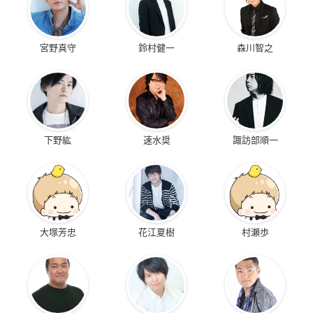
宮野真守
鈴村健一
森川智之
下野紘
速水奨
諏訪部順一
大塚芳忠
花江夏樹
村瀬歩