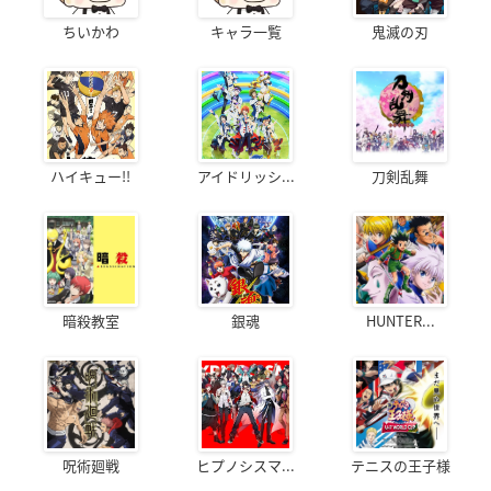
ちいかわ
キャラ一覧
鬼滅の刃
ハイキュー!!
アイドリッシ...
刀剣乱舞
暗殺教室
銀魂
HUNTER...
呪術廻戦
ヒプノシスマ...
テニスの王子様