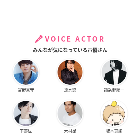
VOICE ACTOR
みんなが気になっている声優さん
宮野真守
速水奨
諏訪部順一
下野紘
木村昴
坂本真綾