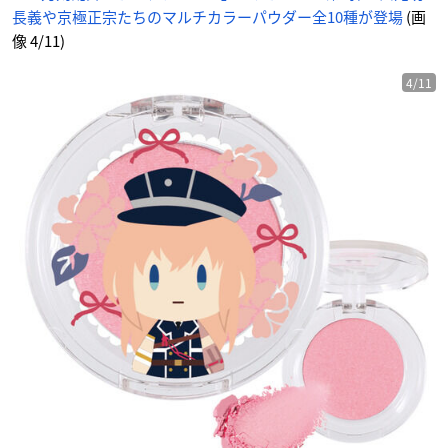
め
長義や京極正宗たちのマルチカラーパウダー全10種が登場
(画
ん
像 4/11)
4/11