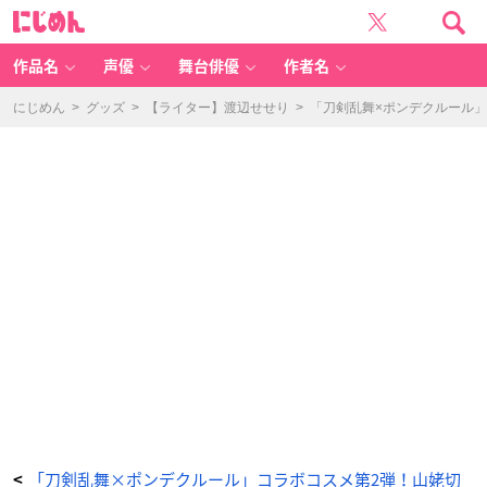
「ポ
に
ン
じ
デ
め
ク
ん
ル
ー
作品名
声優
舞台俳優
作者名
ル
刀
剣
乱
にじめん
>
グッズ
>
【ライター】渡辺せせり
>
「刀剣乱舞×ポンデクルール」
舞
O
N
LI
N
E
V
o
l.
2
マ
ル
チ
カ
ラ
ー
パ
ウ
ダ
ー」
乱
藤
四
郎
-
ア
ニ
メ
情
報
サ
イ
ト
に
「刀剣乱舞×ポンデクルール」コラボコスメ第2弾！山姥切
<
じ