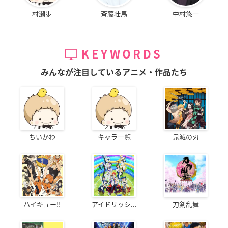
村瀬歩
斉藤壮馬
中村悠一
KEYWORDS
みんなが注目しているアニメ・作品たち
ちいかわ
キャラ一覧
鬼滅の刃
ハイキュー!!
アイドリッシ...
刀剣乱舞