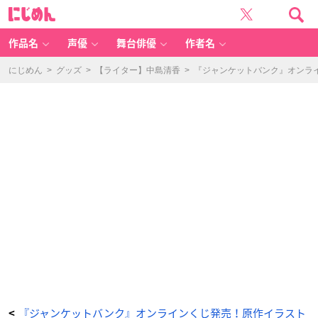
「『ジ
に
ャ
じ
ン
め
ケ
ん
ッ
ト
作品名
声優
舞台俳優
作者名
バ
ン
ク』
オ
にじめん
>
グッズ
>
【ライター】中島清香
>
『ジャンケットバンク』オンラ
ン
ラ
イ
ン
く
じ」
D
賞
ア
ク
リ
ル
カ
ー
ド
-
ア
ニ
メ
情
報
サ
イ
ト
に
じ
め
ん
『ジャンケットバンク』オンラインくじ発売！原作イラスト
<