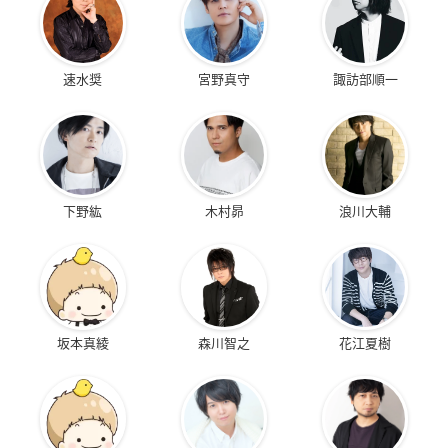
速水奨
宮野真守
諏訪部順一
下野紘
木村昴
浪川大輔
坂本真綾
森川智之
花江夏樹