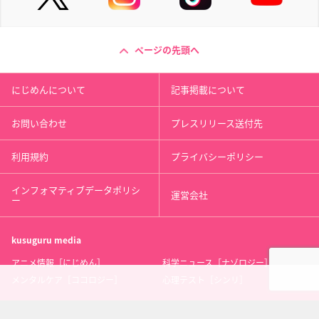
ページの先頭へ
にじめんについて
記事掲載について
お問い合わせ
プレスリリース送付先
利用規約
プライバシーポリシー
インフォマティブデータポリシ
運営会社
ー
kusuguru
media
アニメ情報［にじめん］
科学ニュース［ナゾロジー］
メンタルケア［ココロジー］
心理テスト［シンリ］