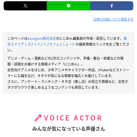
記事の内容について報告する
このページは
kusuguru株式会社
のにじめん編集部が作成・配信しています。
東
京エイリアンズ
/
イベント
/
カフェ
/
ニュース
の最新情報はリンク先をご覧くださ
い。
アニメ・ゲーム・漫画などの2次元コンテンツや、声優・舞台・俳優などの情
報・話題をお届けする情報メディア「にじめん」。
女性向けアニメをはじめ、少年アニメやキャラクター作品、VTuberなどストリー
マーにも幅を広げ、オタクが気になる情報を幅広くお届けしています。
さらに、アンケート・ランキング・オタ活（推し活）お役立ち情報など、女性オ
タクがワクワク楽しめるようなコンテンツも発信しています。
VOICE ACTOR
みんなが気になっている声優さん