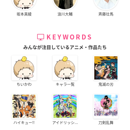
坂本真綾
浪川大輔
斉藤壮馬
KEYWORDS
みんなが注目しているアニメ・作品たち
ちいかわ
キャラ一覧
鬼滅の刃
ハイキュー!!
アイドリッシ...
刀剣乱舞