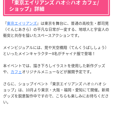
「東京エイリアンズ ハオ☆ハオ カフェ/
ショップ」詳細
『
東京エイリアンズ
』は東京を舞台に、普通の高校生・郡司晃
（ぐんじあきら）の平凡な日常が一変する、地球人と宇宙人の
衝突と共存を描いたスペースアクションです。
メインビジュアルには、晃や天空橋翔（てんくうばししょう）
といったメインキャラクター8名がチャイナ服で登場！
本イベントでは、描き下ろしイラストを使用した新作グッズ
や、
カフェ
オリジナルメニューなどが展開予定です。
さらに、ショップイベント「東京エイリアンズ ハオ☆ハオ シ
ョップ」は、10月より東京・大阪・福岡・愛知にて開催。新規
グッズを鋭意製作中ですので、こちらも楽しみにお待ちくださ
い。