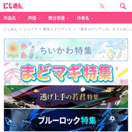
に
じ
め
ん
作品名
声優
舞台俳優
作者名
にじめん
>
ニュース
>
東京エイリアンズ
> 『東京エイリアンズ』カフェ＆シ