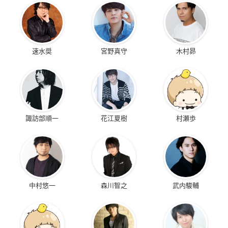
速水奨
宮野真守
木村昴
諏訪部順一
花江夏樹
村瀬歩
中村悠一
森川智之
武内駿輔