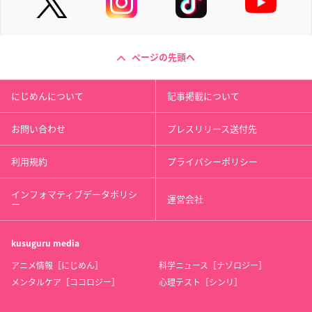
ページの先頭へ
にじめんについて
記事掲載について
お問い合わせ
プレスリリース送付先
利用規約
プライバシーポリシー
インフォマティブデータポリシ
運営会社
ー
kusuguru
media
アニメ情報［にじめん］
科学ニュース［ナゾロジー］
メンタルケア［ココロジー］
心理テスト［シンリ］