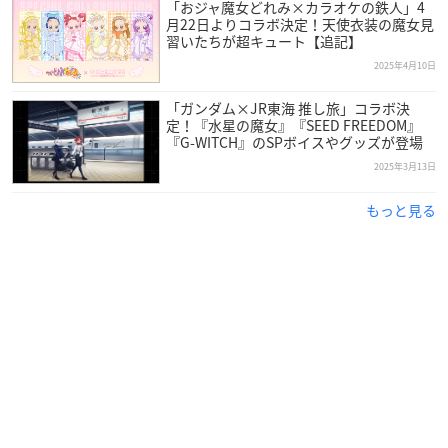
「おジャ魔女どれみ×カラオケの鉄人」4
月22日よりコラボ決定！天使衣装の魔女見
習いたちが超キュート【追記】
2025年4月10日
「ガンダム×JR東海 推し旅」コラボ決
定！『水星の魔女』『SEED FREEDOM』
『G-WITCH』のSPボイスやグッズが登場
2025年3月13日
もっと見る