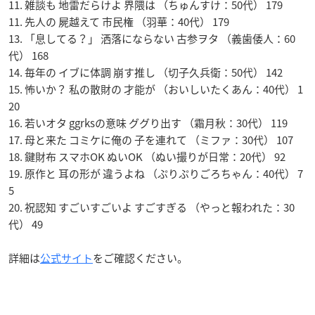
11. 雑談も 地雷だらけよ 界隈は （ちゅんすけ：50代） 179
11. 先人の 屍越えて 市民権 （羽華：40代） 179
13. 「息してる？」 洒落にならない 古参ヲタ （義歯倭人：60
代） 168
14. 毎年の イブに体調 崩す推し （切子久兵衛：50代） 142
15. 怖いか？ 私の散財の 才能が （おいしいたくあん：40代） 1
20
16. 若いオタ ggrksの意味 ググり出す （霜月秋：30代） 119
17. 母と来た コミケに俺の 子を連れて （ミファ：30代） 107
18. 鍵財布 スマホOK ぬいOK （ぬい撮りが日常：20代） 92
19. 原作と 耳の形が 違うよね （ぷりぷりごろちゃん：40代） 7
5
20. 祝認知 すごいすごいよ すごすぎる （やっと報われた：30
代） 49
詳細は
公式サイト
をご確認ください。