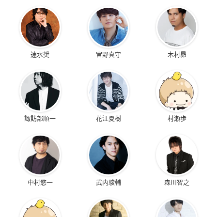
速水奨
宮野真守
木村昴
諏訪部順一
花江夏樹
村瀬歩
中村悠一
武内駿輔
森川智之