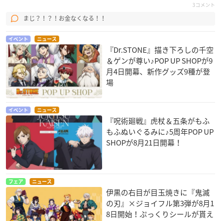
3コメント
まじ？！？！お金なくなる！！
イベント
ニュース
『Dr.STONE』描き下ろしの千空
＆ゲンが尊い♪POP UP SHOPが9
月4日開幕、新作グッズ9種が登
場
イベント
ニュース
『呪術廻戦』虎杖＆五条がもふ
もふぬいぐるみに♪5周年POP UP
SHOPが8月21日開幕！
フェア
ニュース
伊黒の右目が目玉焼きに『鬼滅
の刃』×ジョイフル第3弾が8月1
8日開始！ぷっくりシールが貰え