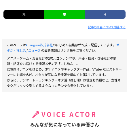
記事の内容について報告する
このページは
kusuguru株式会社
のにじめん編集部が作成・配信しています。
オ
タ活・推し活
/
ニュース
の最新情報はリンク先をご覧ください。
アニメ・ゲーム・漫画などの2次元コンテンツや、声優・舞台・俳優などの情
報・話題をお届けする情報メディア「にじめん」。
女性向けアニメをはじめ、少年アニメやキャラクター作品、VTuberなどストリー
マーにも幅を広げ、オタクが気になる情報を幅広くお届けしています。
さらに、アンケート・ランキング・オタ活（推し活）お役立ち情報など、女性オ
タクがワクワク楽しめるようなコンテンツも発信しています。
VOICE ACTOR
みんなが気になっている声優さん