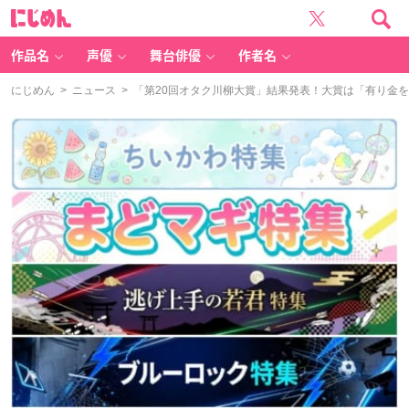
に
じ
め
ん
作品名
声優
舞台俳優
作者名
にじめん
>
ニュース
> 「第20回オタク川柳大賞」結果発表！大賞は「有り金