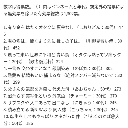
数字は得票数。（ ）内はペンネームと年代。規定外の投票によ
る無効票を除いた有効票総数は4,302票。
1. 有り金を はたくオタクに 裏金なし （しおりどん：30代） 47
6
2. 君の名は。 聞くより先に 推しの子は。 （川柳見習い侍：30
代） 452
3. 戻って来い 世界に平和と 青い鳥 （オタクは黙ってツ痛ッタ
ー：20代） 【敗者復活枠】324
4. 一言も 交わすことなき 顔馴染み （のぽ丸：30代） 302
5. 熱愛も 結婚もいい 捕まるな （絶対メンバー減らないで：30
代） 299
6. 父さんの 遺影を秀樹に 代えた母 （あおちゃん：50代） 273
7. 沼荒らす 実写化という 外来魚 （チャーミー：30代） 270
8. サブスクや 入口あって 出口なし （にきゅう：40代） 245
8. 積み立てる 新NISAより 同人誌 （こうちゃん：30代） 245
10. 転生を してもやっぱり オタだった件 （ぴんくのかば＠大
分：50代） 186