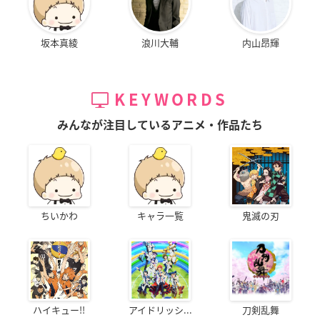
坂本真綾
浪川大輔
内山昂輝
KEYWORDS
みんなが注目しているアニメ・作品たち
ちいかわ
キャラ一覧
鬼滅の刃
ハイキュー!!
アイドリッシ...
刀剣乱舞