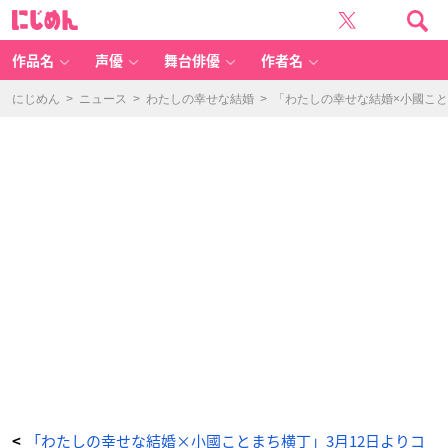
「わ
に
た
じ
し
め
の
ん
幸
せ
作品名
声優
舞台俳優
作者名
な
結
婚
×
にじめん
>
ニュース
>
わたしの幸せな結婚
>
「わたしの幸せな結婚×小國こと
小
國
こ
と
ま
ち
横
丁」
宮
川
カ
フ
ェ
-
ア
ニ
メ
情
報
サ
イ
ト
に
じ
め
ん
「わたしの幸せな結婚×小國ことまち横丁」3月12日よりコ
<