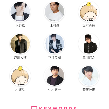
下野紘
木村昴
坂本真綾
浪川大輔
花江夏樹
森川智之
村瀬歩
中村悠一
斉藤壮馬