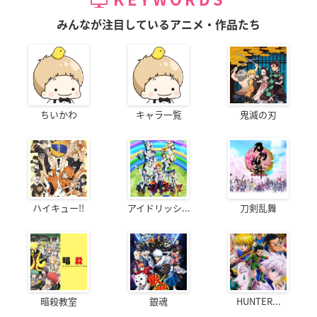
KEYWORDS
みんなが注目しているアニメ・作品たち
ちいかわ
キャラ一覧
鬼滅の刃
ハイキュー!!
アイドリッシ...
刀剣乱舞
暗殺教室
銀魂
HUNTER...