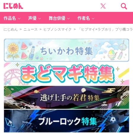
に
じ
め
ん
作品名
声優
舞台俳優
作者名
にじめん
>
ニュース
>
ヒプノシスマイク
> 「ヒプマイ×ラブホリ」プリ機コラ