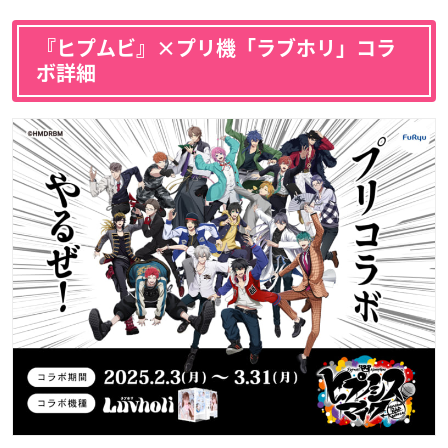
『ヒプムビ』×プリ機「ラブホリ」コラ
ボ詳細