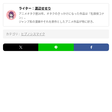
ライター：
渡辺せせり
アニメオタク歴20年。オタクのきっかけになった作品は『名探偵コナ
ン』。
ジャンプ系の漫画やそれを原作としたアニメ作品が特に好き。
カテゴリ :
ヒプノシスマイク