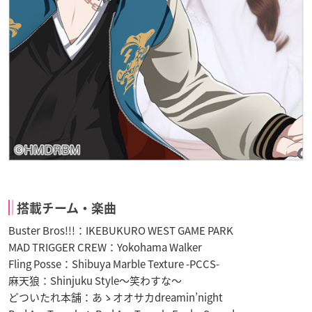
搭載チーム・楽曲
Buster Bros!!!：IKEBUKURO WEST GAME PARK
MAD TRIGGER CREW：Yokohama Walker
Fling Posse：Shibuya Marble Texture -PCCS-
麻天狼：Shinjuku Style～笑わすな～
どついたれ本舗：あゝオオサカdreamin’night