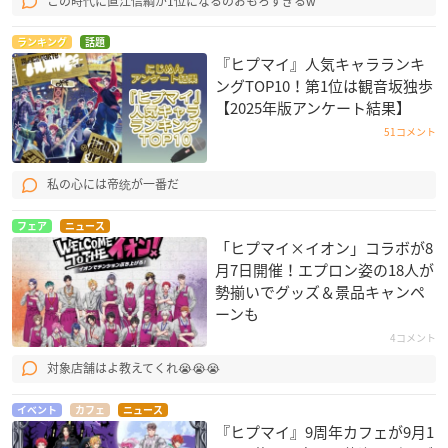
この時代に直江信綱が1位になるのおもろすぎるw
ランキング
話題
『ヒプマイ』人気キャラランキ
ングTOP10！第1位は観音坂独歩
【2025年版アンケート結果】
51コメント
私の心には帝统が一番だ
フェア
ニュース
「ヒプマイ×イオン」コラボが8
月7日開催！エプロン姿の18人が
勢揃いでグッズ＆景品キャンペ
ーンも
4コメント
対象店舗はよ教えてくれ😭😭😭
イベント
カフェ
ニュース
『ヒプマイ』9周年カフェが9月1