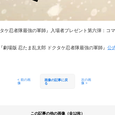
クタケ忍者隊最強の軍師』入場者プレゼント第六弾：コ
『劇場版 忍たま乱太郎 ドクタケ忍者隊最強の軍師』
公
< 前の画
次の画
画像の記事に戻
像
像 >
る
この記事の他の画像（全12枚）