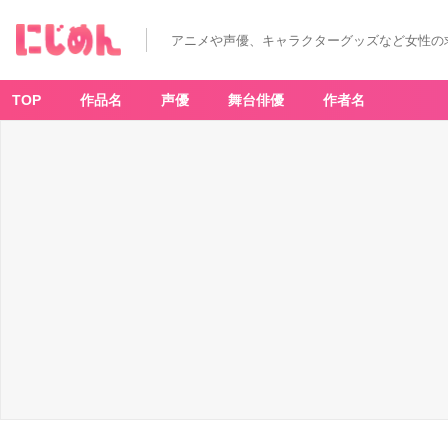
『劇
場
版
アニメや声優、キャラクターグッズなど女性の
忍
た
ま
乱
太
TOP
作品名
声優
舞台俳優
作者名
郎
ド
ク
タ
ケ
忍
者
隊
最
強
の
軍
師』
入
場
者
プ
レ
ゼ
ン
ト
第
六
弾：
コ
マ
フ
ィ
ル
ム
風
し
お
り
（全