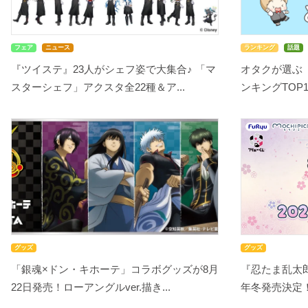
フェア
ニュース
ランキング
話題
『ツイステ』23人がシェフ姿で大集合♪ 「マ
オタクが選ぶ
スターシェフ」アクスタ全22種＆ア...
ンキングTOP10
グッズ
グッズ
「銀魂×ドン・キホーテ」コラボグッズが8月
『忍たま乱太郎
22日発売！ローアングルver.描き...
年冬発売決定！