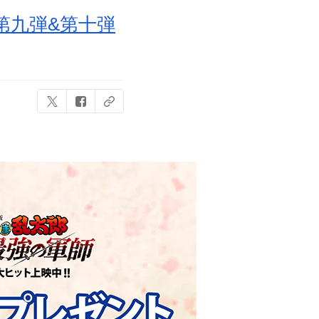
第九弾&第十弾