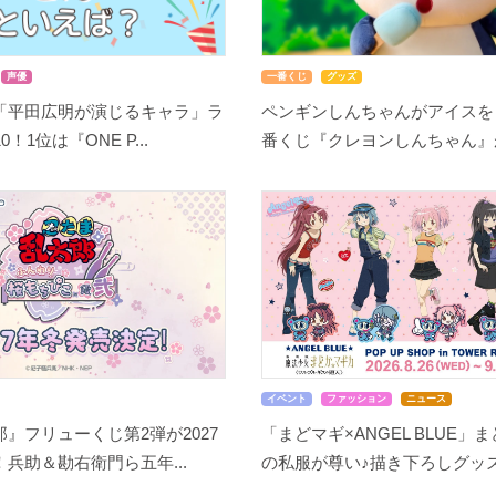
声優
一番くじ
グッズ
「平田広明が演じるキャラ」ラ
ペンギンしんちゃんがアイスを
！1位は『ONE P...
番くじ『クレヨンしんちゃん』が8
イベント
ファッション
ニュース
』フリューくじ第2弾が2027
「まどマギ×ANGEL BLUE」
兵助＆勘右衛門ら五年...
の私服が尊い♪描き下ろしグッズ.