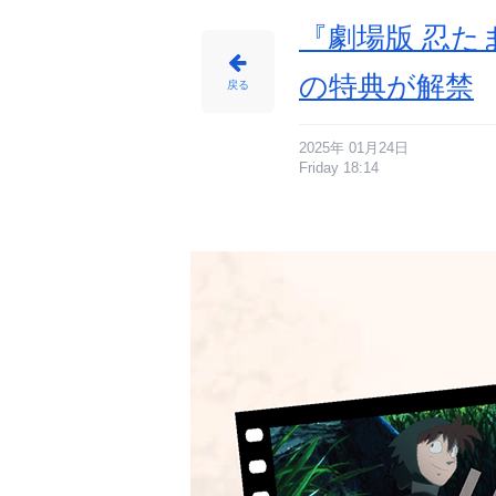
5
種）
-
『劇場版 忍た
ア
ニ
メ
情
の特典が解禁
報
戻る
サ
イ
ト
に
じ
め
2025年 01月24日
ん
Friday 18:14