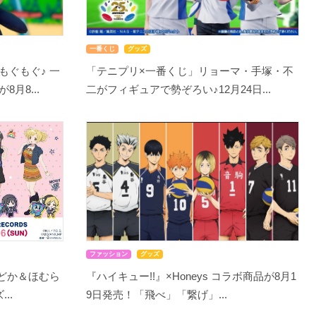
一番くじ
グッズ
もぐもぐ♪ 一
「テニプリ×一番くじ」リョーマ・手塚・不
月8...
二がフィギュアで勢ぞろい♪12月24日...
ファッション
グッズ
まどか＆ほむら
『ハイキュー!!』×Honeys コラボ商品が8月1
..
9日発売！「飛べ」「繋げ」...