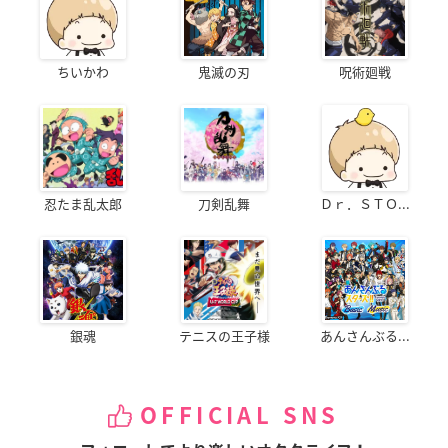
ちいかわ
鬼滅の刃
呪術廻戦
忍たま乱太郎
刀剣乱舞
Ｄｒ．ＳＴＯ...
銀魂
テニスの王子様
あんさんぶる...
OFFICIAL SNS