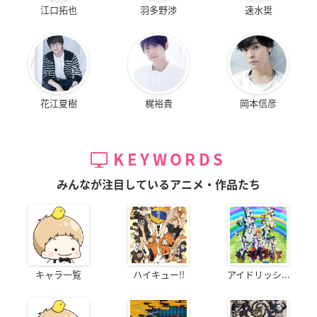
江口拓也
羽多野渉
速水奨
花江夏樹
梶裕貴
岡本信彦
KEYWORDS
みんなが注目しているアニメ・作品たち
キャラ一覧
ハイキュー!!
アイドリッシ...