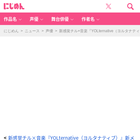
『Y
に
O
じ
Lt
め
er
ん
n
at
作品名
声優
舞台俳優
作者名
iv
e』
宮
﨑
にじめん
>
ニュース
>
声優
>
新感覚チル×音楽『YOLternative（ヨル
雅
也
-
ア
ニ
メ
情
報
サ
イ
ト
に
じ
め
ん
新感覚チル×音楽『YOLternative（ヨルタナティブ）』新メ
<