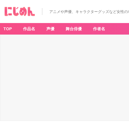
『刀
剣
乱
アニメや声優、キャラクターグッズなど女性の
舞』
ね
ん
ど
ろ
TOP
作品名
声優
舞台俳優
作者名
い
ど
三
日
月
宗
近
極
「予
約
完
了
札」
配
布
中
-
ア
ニ
メ
情
報
サ
イ
ト
に
じ
め
ん