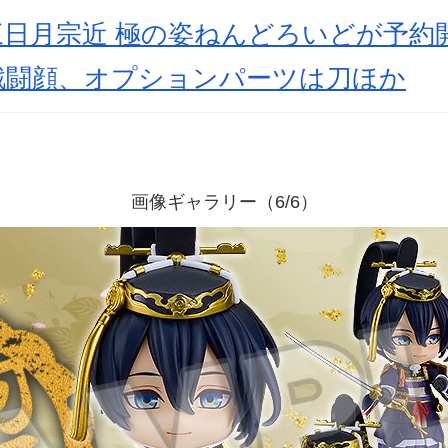
三日月宗近 極の姿ねんどろいどが予約
戦闘顔、オプションパーツは刀ほか
画像ギャラリー（6/6）