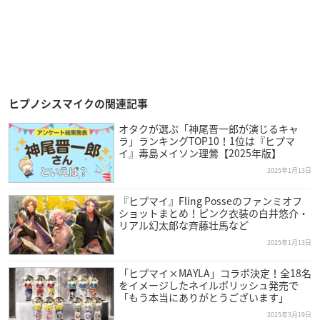
ヒプノシスマイクの関連記事
オタクが選ぶ「神尾晋一郎が演じるキャ
ラ」ランキングTOP10！1位は『ヒプマ
イ』毒島メイソン理鶯【2025年版】
2025年1月13日
『ヒプマイ』Fling Posseのファンミオフ
ショットまとめ！ピンク衣装の白井悠介・
リアル幻太郎な斉藤壮馬など
2025年1月13日
「ヒプマイ×MAYLA」コラボ決定！全18名
をイメージしたネイルポリッシュ発売で
「もう本当にありがとうございます」
2025年3月19日