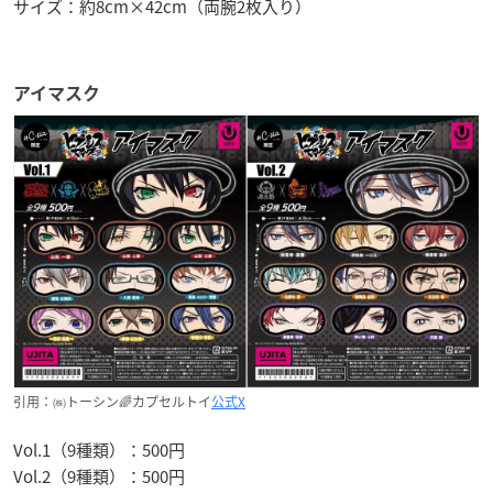
サイズ：約8cm×42cm（両腕2枚入り）
アイマスク
引用：㈱トーシン🌈カプセルトイ
公式X
Vol.1（9種類）：500円
Vol.2（9種類）：500円