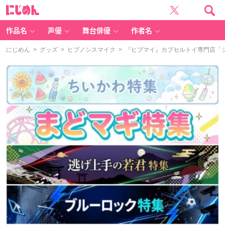
に
じ
め
ん
作品名
声優
舞台俳優
作者名
にじめん
>
グッズ
>
ヒプノシスマイク
> 『ヒプマイ』カプセルトイ専門店「