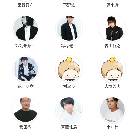
宮野真守
下野紘
速水奨
諏訪部順一
鈴村健一
森川智之
花江夏樹
村瀬歩
大塚芳忠
稲田徹
斉藤壮馬
木村昴