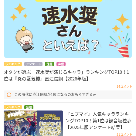
ランキング
アンケート
話題
声優
オタクが選ぶ「速水奨が演じるキャラ」ランキングTOP10！1
位は『炎の蜃気楼』直江信綱【2026年版】
14コメント
この時代に直江信綱が1位になるのおもろすぎるw
ランキング
話題
『ヒプマイ』人気キャラランキ
ングTOP10！第1位は観音坂独歩
【2025年版アンケート結果】
51コメント