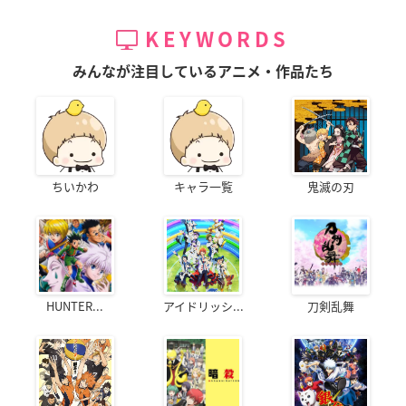
KEYWORDS
みんなが注目しているアニメ・作品たち
ちいかわ
キャラ一覧
鬼滅の刃
HUNTER...
アイドリッシ...
刀剣乱舞