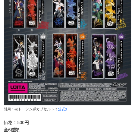
引用：㈱トーシン🌈カプセルトイ
公式X
価格：500円
全6種類