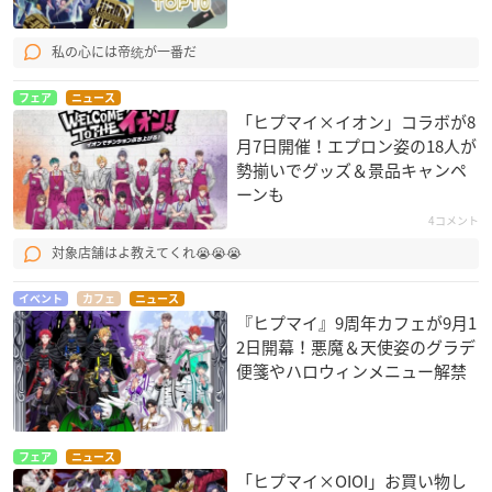
私の心には帝统が一番だ
フェア
ニュース
「ヒプマイ×イオン」コラボが8
月7日開催！エプロン姿の18人が
勢揃いでグッズ＆景品キャンペ
ーンも
4コメント
対象店舗はよ教えてくれ😭😭😭
イベント
カフェ
ニュース
『ヒプマイ』9周年カフェが9月1
2日開幕！悪魔＆天使姿のグラデ
便箋やハロウィンメニュー解禁
フェア
ニュース
「ヒプマイ×OIOI」お買い物し