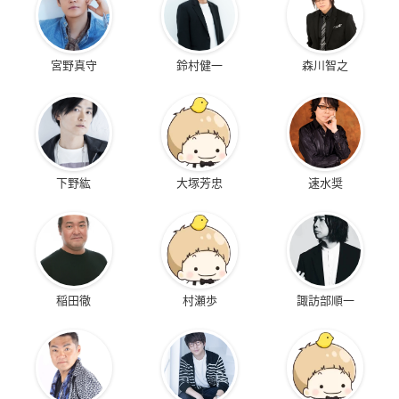
宮野真守
鈴村健一
森川智之
下野紘
大塚芳忠
速水奨
稲田徹
村瀬歩
諏訪部順一