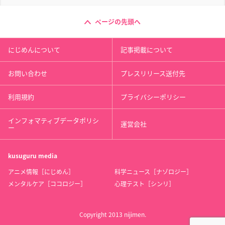
ページの先頭へ
にじめんについて
記事掲載について
お問い合わせ
プレスリリース送付先
利用規約
プライバシーポリシー
インフォマティブデータポリシ
運営会社
ー
kusuguru
media
アニメ情報［にじめん］
科学ニュース［ナゾロジー］
メンタルケア［ココロジー］
心理テスト［シンリ］
Copyright 2013 nijimen.