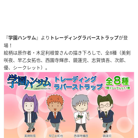
『
』より
が登
学園ハンサム
トレーディングラバーストラップ
場！
絵柄は原作者・木足利根曽さんの描き下ろしで、全8種（美剣
咲夜、早乙女拓也、西園寺輝彦、鏡蓮児、志賀慎吾、次郎、
優、シークレット）。