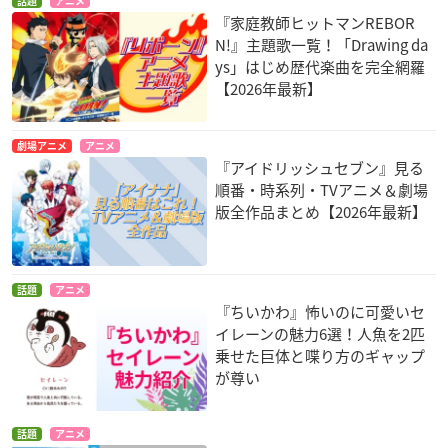
話題
アニメ
『家庭教師ヒットマンREBOR
N!』主題歌一覧！「Drawing da
ys」はじめ歴代楽曲を完全網羅
【2026年最新】
劇場アニメ
アニメ
『アイドリッシュセブン』見る
順番・時系列・TVアニメ＆劇場
版全作品まとめ【2026年最新】
話題
アニメ
『ちいかわ』怖いのに可愛いセ
イレーンの魅力6選！人魚を2匹
乗せた巨体と喋り方のギャップ
が尊い
話題
アニメ