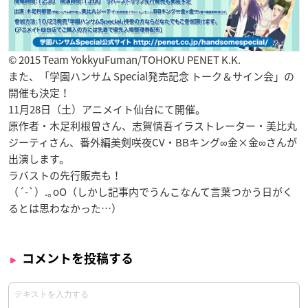
© 2015 Team YokkyuFuman/TOHOKU PENET K.K.
また、「学園ハンサム Special発売記念 トーク＆サイン会」の
開催も決定！
11月28日（土）アニメイト仙台にて開催。
原作者・木足利根曽さん、志賀慎吾イラストレーター・美比丸
ジーティさん、番外編美剣咲夜CV・BBキング∞金×金∞さんが
出演します。
ラバストの先行販売も！
（´-`）.｡oO（しかし記事内でうんこなんて言葉つかう日がく
るとは思わなかった…）
コメントを投稿する