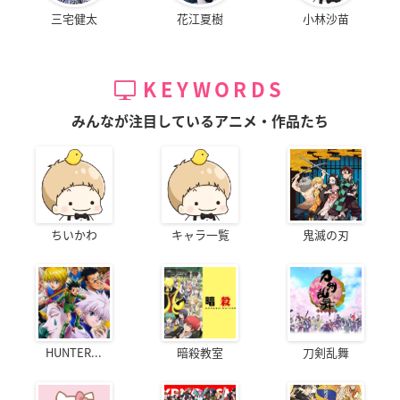
三宅健太
花江夏樹
小林沙苗
KEYWORDS
みんなが注目しているアニメ・作品たち
ちいかわ
キャラ一覧
鬼滅の刃
HUNTER...
暗殺教室
刀剣乱舞