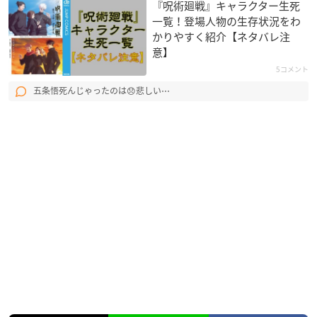
『呪術廻戦』キャラクター生死
一覧！登場人物の生存状況をわ
かりやすく紹介【ネタバレ注
意】
5コメント
五条悟死んじゃったのは😞悲しい⋯