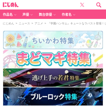
に
じ
め
ん
作品名
声優
舞台俳優
作者名
にじめん
>
ニュース
>
アニメ
> 『学園ハンサム』キュートなラバスト登場！