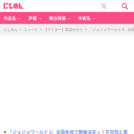
「J
に
O
じ
J
め
O
ん
W
O
作品名
声優
舞台俳優
作者名
R
L
D
3」
にじめん
>
ニュース
>
【ライター】渡辺せせり
>
「ジョジョワールド 3」
ジ
ョ
ー
ス
タ
ー
家
の
晩
餐
英
国
紳
士
の
テ
ー
ブ
ル
マ
ナ
ー
ル
ー
レ
ッ
ト
-
ア
ニ
メ
情
報
サ
「ジョジョワールド 3」全国各地で開催決定ッ！花京院と悪
<
イ