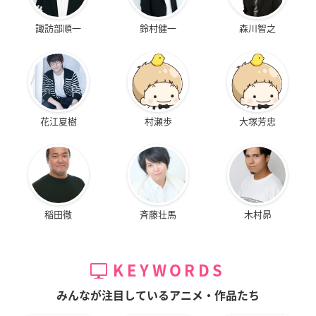
諏訪部順一
鈴村健一
森川智之
花江夏樹
村瀬歩
大塚芳忠
稲田徹
斉藤壮馬
木村昴
KEYWORDS
みんなが注目しているアニメ・作品たち