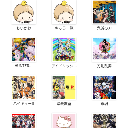
ちいかわ
キャラ一覧
鬼滅の刃
HUNTER...
アイドリッシ...
刀剣乱舞
ハイキュー!!
暗殺教室
銀魂