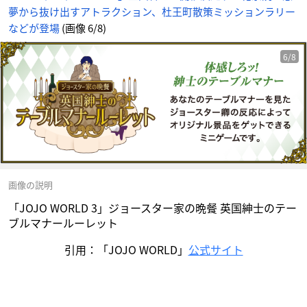
ト
夢から抜け出すアトラクション、杜王町散策ミッションラリー
に
じ
め
などが登場
(画像 6/8)
ん
6/8
画像の説明
「JOJO WORLD 3」ジョースター家の晩餐 英国紳士のテー
ブルマナールーレット
引用：「JOJO WORLD」
公式サイト