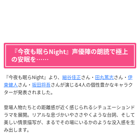
『今夜も眠らNight』声優陣の朗読で極上
の安眠を……
『今夜も眠らNight』より、
細谷佳正
さん・
田丸篤志
さん・
伊
東健人
さん・
坂田将吾
さんが演じる4人の個性豊かなキャラク
ターが発表されました。
登場人物たちとの距離感が近く感じられるシチュエーションド
ラマを展開。リアルな息づかいやささやくような台詞、そして
美しい情景描写が、まるでその場にいるかのような没入感を生
み出します。