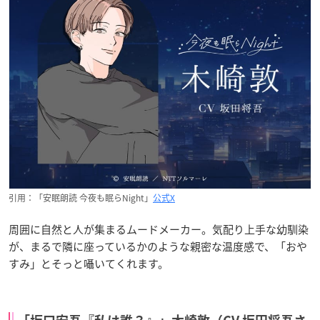
引用：「安眠朗読 今夜も眠らNight」
公式X
周囲に自然と人が集まるムードメーカー。気配り上手な幼馴染
が、まるで隣に座っているかのような親密な温度感で、「おや
すみ」とそっと囁いてくれます。