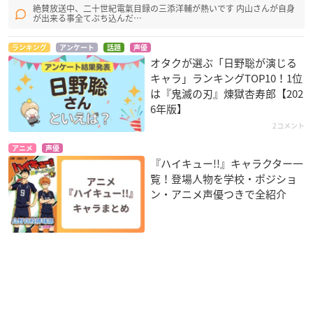
絶賛放送中、二十世紀電氣目録の三添洋輔が熱いです 内山さんが自身
が出来る事全てぶち込んだ…
ランキング
アンケート
話題
声優
オタクが選ぶ「日野聡が演じる
キャラ」ランキングTOP10！1位
は『鬼滅の刃』煉󠄁獄杏寿郎【202
6年版】
2コメント
アニメ
声優
『ハイキュー!!』キャラクター一
覧！登場人物を学校・ポジショ
ン・アニメ声優つきで全紹介