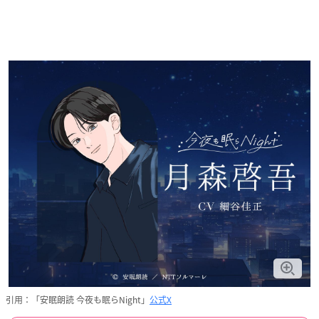
引用：「安眠朗読 今夜も眠らNight」
公式X