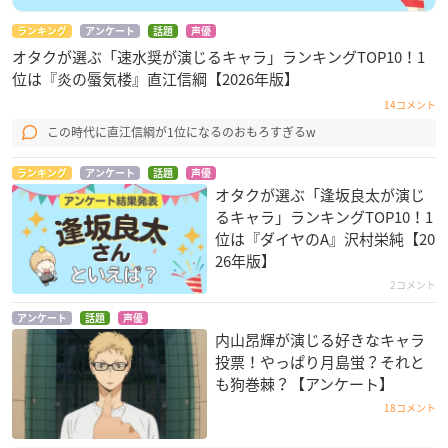
ランキング
アンケート
話題
声優
オタクが選ぶ「速水奨が演じるキャラ」ランキングTOP10！1
位は『炎の蜃気楼』直江信綱【2026年版】
14コメント
この時代に直江信綱が1位になるのおもろすぎるw
ランキング
アンケート
話題
声優
オタクが選ぶ「逢坂良太が演じ
るキャラ」ランキングTOP10！1
位は『ダイヤのA』沢村栄純【20
26年版】
2コメント
アンケート
話題
声優
内山昂輝が演じる好きなキャラ
投票！やっぱり月島蛍？それと
も狗巻棘？【アンケート】
18コメント