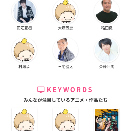
花江夏樹
大塚芳忠
稲田徹
村瀬歩
三宅健太
斉藤壮馬
KEYWORDS
みんなが注目しているアニメ・作品たち