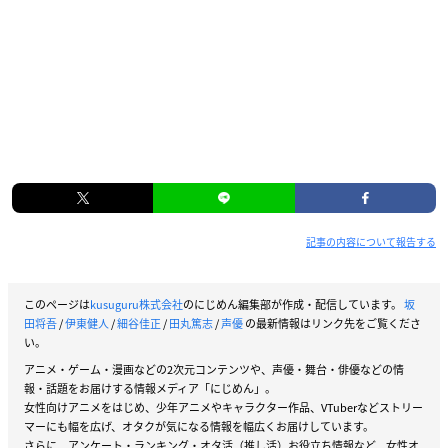
記事の内容について報告する
このページは
kusuguru株式会社
のにじめん編集部が作成・配信しています。
坂
田将吾
/
伊東健人
/
細谷佳正
/
田丸篤志
/
声優
の最新情報はリンク先をご覧くださ
い。
アニメ・ゲーム・漫画などの2次元コンテンツや、声優・舞台・俳優などの情
報・話題をお届けする情報メディア「にじめん」。
女性向けアニメをはじめ、少年アニメやキャラクター作品、VTuberなどストリー
マーにも幅を広げ、オタクが気になる情報を幅広くお届けしています。
さらに、アンケート・ランキング・オタ活（推し活）お役立ち情報など、女性オ