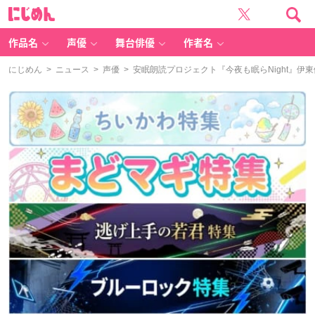
に
じ
め
ん
作品名
声優
舞台俳優
作者名
にじめん
>
ニュース
>
声優
> 安眠朗読プロジェクト『今夜も眠らNight』