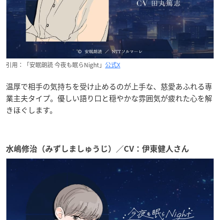
引用：「安眠朗読 今夜も眠らNight」
公式X
温厚で相手の気持ちを受け止めるのが上手な、慈愛あふれる専
業主夫タイプ。優しい語り口と穏やかな雰囲気が疲れた心を解
きほぐします。
水嶋修治（みずしましゅうじ）／CV：伊東健人さん