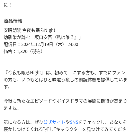
に！
商品情報
安眠朗読 今夜も眠らNight
幼馴染が読む「坂口安吾『私は誰？』」
配信日：2024年12月19日（木） 24:00
価格：1,320（税込）
『今夜も眠らNight』は、初めて耳にする方も、すでにファン
の方も、いつもとはひと味違う癒しの朗読体験を提供していま
す。
今後も新たなエピソードやボイスドラマの展開に期待が高まり
ますね。
気になる方は、ぜひ
公式サイト
や
SNS
をチェックし、あなたを
寝かしつけてくれる“推し”キャラクターを見つけてみてくださ