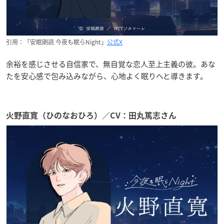
引用：「安眠朗読 今夜も眠らNight」
公式X
余裕を感じさせる自信家で、無自覚な恋人至上主義の彼。あな
たを安心感で包み込みながら、心地よく眠りへと導きます。
火野直寛（ひのなおひろ）／CV：田丸篤志さん