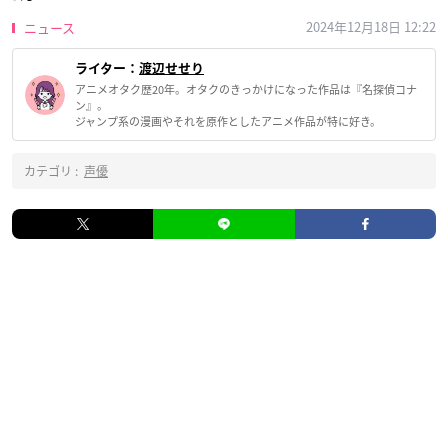
2024年12月18日 12:22
ニュース
ライター：
渡辺せせり
アニメオタク歴20年。オタクのきっかけになった作品は『名探偵コナ
ン』。
ジャンプ系の漫画やそれを原作としたアニメ作品が特に好き。
カテゴリ :
声優