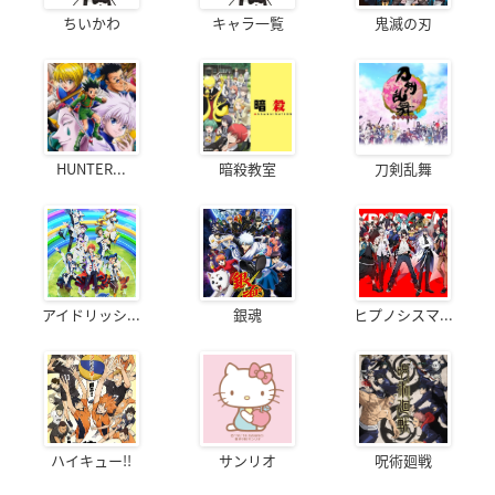
ちいかわ
キャラ一覧
鬼滅の刃
HUNTER...
暗殺教室
刀剣乱舞
アイドリッシ...
銀魂
ヒプノシスマ...
ハイキュー!!
サンリオ
呪術廻戦