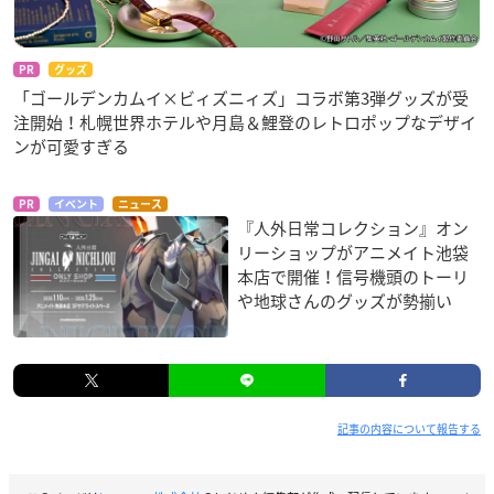
PR
グッズ
「ゴールデンカムイ×ビィズニィズ」コラボ第3弾グッズが受
注開始！札幌世界ホテルや月島＆鯉登のレトロポップなデザイ
ンが可愛すぎる
PR
イベント
ニュース
『人外日常コレクション』オン
リーショップがアニメイト池袋
本店で開催！信号機頭のトーリ
や地球さんのグッズが勢揃い
記事の内容について報告する