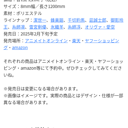
サイズ：8mm幅／長さ1200mm
素材：ポリエステル
ラインナップ：
潔世一
、
蜂楽廻
、
千切豹馬
、
凪誠士郎
、
御影玲
王
、
糸師凛
、
雪宮剣優
、
氷織羊
、
糸師冴
、
オリヴァ・愛空
発売日：2025年2月下旬予定
発売場所：
アニメイトオンライン
・
楽天
・
ヤフーショッピン
グ
・
amazon
それぞれの商品はアニメイトオンライン・楽天・ヤフーショッ
ピング・amazon等にて予約中。ぜひチェックしてみてくださ
いね。
※発売日は変更になる場合があります。
※画像はイメージです。実際の商品とはデザイン・仕様が一部
異なる場合があります。