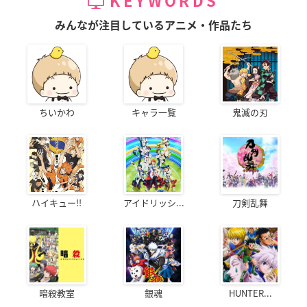
KEYWORDS
みんなが注目しているアニメ・作品たち
ちいかわ
キャラ一覧
鬼滅の刃
ハイキュー!!
アイドリッシ...
刀剣乱舞
暗殺教室
銀魂
HUNTER...