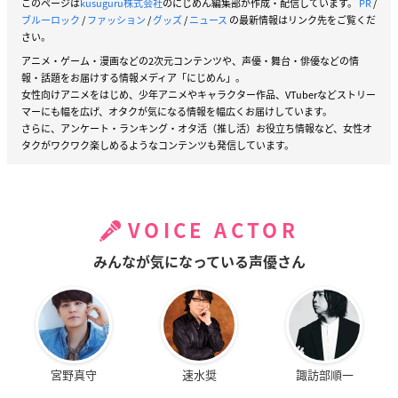
このページは
kusuguru株式会社
のにじめん編集部が作成・配信しています。
PR
/
ブルーロック
/
ファッション
/
グッズ
/
ニュース
の最新情報はリンク先をご覧くだ
さい。
アニメ・ゲーム・漫画などの2次元コンテンツや、声優・舞台・俳優などの情
報・話題をお届けする情報メディア「にじめん」。
女性向けアニメをはじめ、少年アニメやキャラクター作品、VTuberなどストリー
マーにも幅を広げ、オタクが気になる情報を幅広くお届けしています。
さらに、アンケート・ランキング・オタ活（推し活）お役立ち情報など、女性オ
タクがワクワク楽しめるようなコンテンツも発信しています。
VOICE ACTOR
みんなが気になっている声優さん
宮野真守
速水奨
諏訪部順一