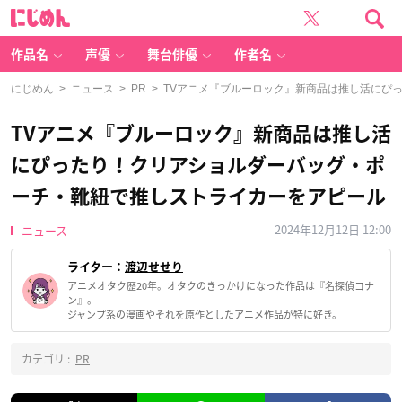
に
じ
め
ん
作品名
声優
舞台俳優
作者名
にじめん
>
ニュース
>
PR
> TVアニメ『ブルーロック』新商品は推し活にぴ
TVアニメ『ブルーロック』新商品は推し活
にぴったり！クリアショルダーバッグ・ポ
ーチ・靴紐で推しストライカーをアピール
2024年12月12日 12:00
ニュース
ライター：
渡辺せせり
アニメオタク歴20年。オタクのきっかけになった作品は『名探偵コナ
ン』。
ジャンプ系の漫画やそれを原作としたアニメ作品が特に好き。
カテゴリ :
PR