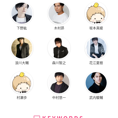
下野紘
木村昴
坂本真綾
浪川大輔
森川智之
花江夏樹
村瀬歩
中村悠一
武内駿輔