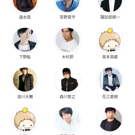
速水奨
宮野真守
諏訪部順一
下野紘
木村昴
坂本真綾
浪川大輔
森川智之
花江夏樹