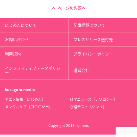
ページの先頭へ
にじめんについて
記事掲載について
お問い合わせ
プレスリリース送付先
利用規約
プライバシーポリシー
インフォマティブデータポリシ
運営会社
ー
kusuguru
media
アニメ情報［にじめん］
科学ニュース［ナゾロジー］
メンタルケア［ココロジー］
心理テスト［シンリ］
Copyright 2013 nijimen.