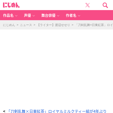
日
に
東
じ
紅
め
茶
ん
ロ
イ
作品名
声優
舞台俳優
作者名
ヤ
ル
ミ
ル
にじめん
>
ニュース
>
【ライター】渡辺せせり
>
「刀剣乱舞×日東紅茶」ロイ
ク
テ
ィ
ー
デ
カ
フ
ェ
×
刀
剣
乱
舞
コ
ラ
ボ
セ
ッ
ト
鶴
丸
国
永
-
ア
ニ
メ
情
報
サ
イ
ト
に
じ
「刀剣乱舞×日東紅茶」ロイヤルミルクティー組が4年ぶり
<
め