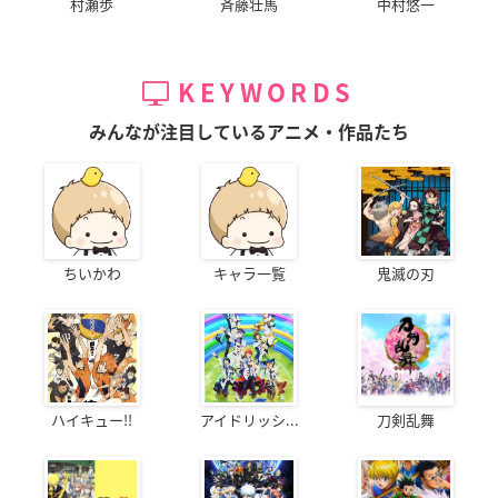
村瀬歩
斉藤壮馬
中村悠一
KEYWORDS
みんなが注目しているアニメ・作品たち
ちいかわ
キャラ一覧
鬼滅の刃
ハイキュー!!
アイドリッシ...
刀剣乱舞