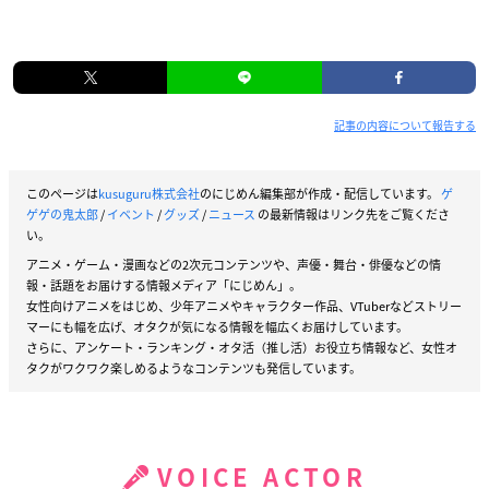
記事の内容について報告する
このページは
kusuguru株式会社
のにじめん編集部が作成・配信しています。
ゲ
ゲゲの鬼太郎
/
イベント
/
グッズ
/
ニュース
の最新情報はリンク先をご覧くださ
い。
アニメ・ゲーム・漫画などの2次元コンテンツや、声優・舞台・俳優などの情
報・話題をお届けする情報メディア「にじめん」。
女性向けアニメをはじめ、少年アニメやキャラクター作品、VTuberなどストリー
マーにも幅を広げ、オタクが気になる情報を幅広くお届けしています。
さらに、アンケート・ランキング・オタ活（推し活）お役立ち情報など、女性オ
タクがワクワク楽しめるようなコンテンツも発信しています。
VOICE ACTOR