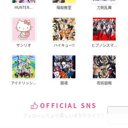
HUNTER...
暗殺教室
刀剣乱舞
サンリオ
ハイキュー!!
ヒプノシスマ...
アイドリッシ...
銀魂
呪術廻戦
OFFICIAL SNS
フォローしてより楽しいオタクライフ！