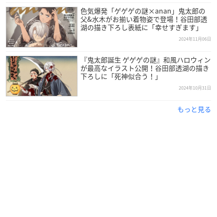
色気爆発「ゲゲゲの謎×anan」鬼太郎の
父&水木がお揃い着物姿で登場！谷田部透
湖の描き下ろし表紙に「幸せすぎます」
2024年11月06日
『鬼太郎誕生 ゲゲゲの謎』和風ハロウィン
が最高なイラスト公開！谷田部透湖の描き
下ろしに「死神似合う！」
2024年10月31日
もっと見る