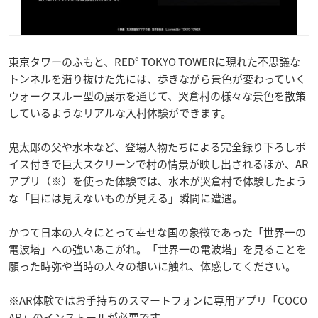
東京タワーのふもと、RED° TOKYO TOWERに現れた不思議な
トンネルを潜り抜けた先には、歩きながら景色が変わっていく
ウォークスルー型の展示を通じて、哭倉村の様々な景色を散策
しているようなリアルな入村体験ができます。
鬼太郎の父や水木など、登場人物たちによる完全録り下ろしボ
イス付きで巨大スクリーンで村の情景が映し出されるほか、AR
アプリ（※）を使った体験では、水木が哭倉村で体験したよう
な「目には見えないものが見える」瞬間に遭遇。
かつて日本の人々にとって幸せな国の象徴であった「世界一の
電波塔」への強いあこがれ。「世界一の電波塔」を見ることを
願った時弥や当時の人々の想いに触れ、体感してください。
※AR体験ではお手持ちのスマートフォンに専用アプリ「COCO
AR」のインストールが必要です。