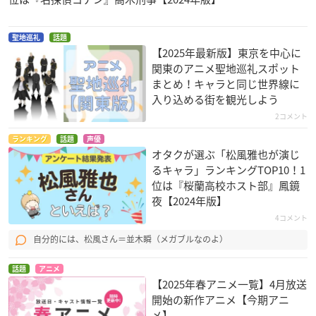
聖地巡礼
話題
【2025年最新版】東京を中心に
関東のアニメ聖地巡礼スポット
まとめ！キャラと同じ世界線に
入り込める街を観光しよう
2コメント
ランキング
話題
声優
オタクが選ぶ「松風雅也が演じ
るキャラ」ランキングTOP10！1
位は『桜蘭高校ホスト部』鳳鏡
夜【2024年版】
4コメント
自分的には、松風さん＝並木瞬（メガブルなのよ）
話題
アニメ
【2025年春アニメ一覧】4月放送
開始の新作アニメ【今期アニ
メ】