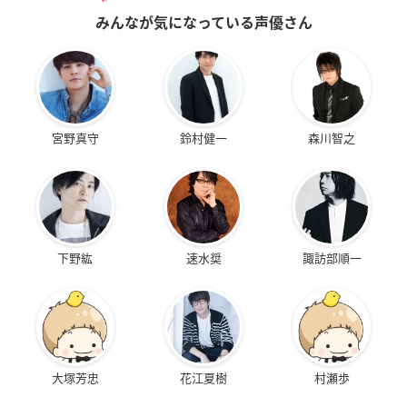
みんなが気になっている声優さん
宮野真守
鈴村健一
森川智之
下野紘
速水奨
諏訪部順一
大塚芳忠
花江夏樹
村瀬歩