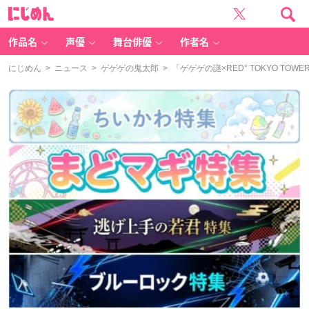
に
じ
め
ん
作品名
声優
舞台俳優
作者名
にじめん
>
ニュース
>
ゲゲゲの鬼太郎
> 「ゲゲゲの謎×RED° TOKYO 