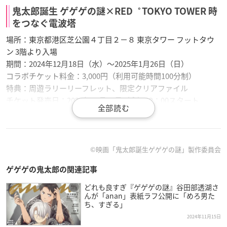
鬼太郎誕生 ゲゲゲの謎×RED゜TOKYO TOWER 時
をつなぐ電波塔
場所：東京都港区芝公園４丁目２−８ 東京タワー フットタウ
ン 3階より入場
期間：2024年12月18日（水）～2025年1月26日（日）
コラボチケット料金：3,000円（利用可能時間100分制）
特典：周遊ラリーリーフレット、限定クリアファイル
チケット発売日：2024年11月22日（金）12：00スタート
チケット販売ページ：イベント
情報サイト
より購入頂けます。
©映画「鬼太郎誕生ゲゲゲの謎」製作委員会
ゲゲゲの鬼太郎の関連記事
どれも良すぎ『ゲゲゲの謎』谷田部透湖さ
んが「anan」表紙ラフ公開に「めろ男た
ち、すぎる」
2024年11月15日