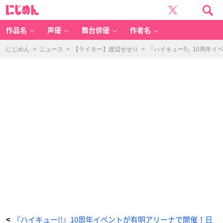
ア
に
ニ
じ
メ
め
『ハ
ん
イ
キ
作品名
声優
舞台俳優
作者名
ュ
ー‼︎』
1
0t
にじめん
>
ニュース
>
【ライター】渡辺せせり
>
『ハイキュー!!』10周年イ
h
イ
ベ
ン
ト
ー
N
E
X
T
S
T
E
P
ー
狐
爪
研
磨
（こ
づ
め
け
ん
ま）
C
V：
梶
裕
貴
さ
ん
-
ア
『ハイキュー!!』10周年イベントが有明アリーナで開催！日
<
ニ