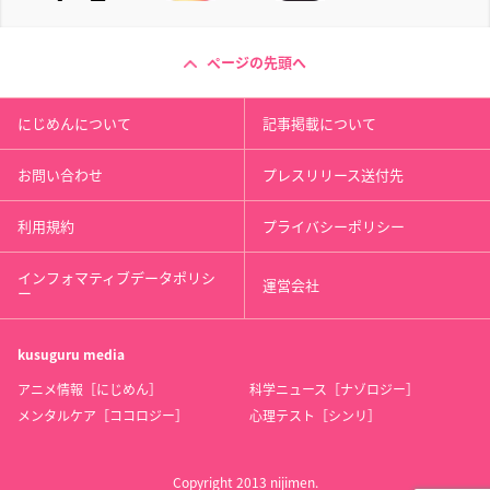
ページの先頭へ
にじめんについて
記事掲載について
お問い合わせ
プレスリリース送付先
利用規約
プライバシーポリシー
インフォマティブデータポリシ
運営会社
ー
kusuguru
media
アニメ情報［にじめん］
科学ニュース［ナゾロジー］
メンタルケア［ココロジー］
心理テスト［シンリ］
Copyright 2013 nijimen.