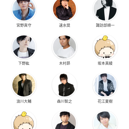
宮野真守
速水奨
諏訪部順一
下野紘
木村昴
坂本真綾
浪川大輔
森川智之
花江夏樹