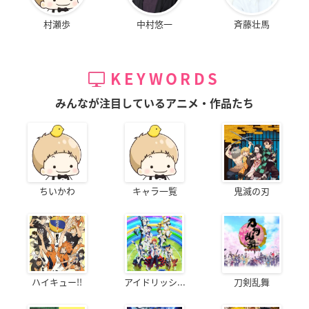
村瀬歩
中村悠一
斉藤壮馬
KEYWORDS
みんなが注目しているアニメ・作品たち
ちいかわ
キャラ一覧
鬼滅の刃
ハイキュー!!
アイドリッシ...
刀剣乱舞