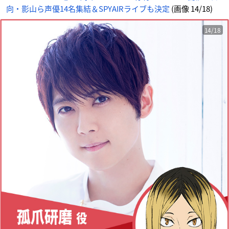
メ
向・影山ら声優14名集結＆SPYAIRライブも決定
(画像 14/18)
情
報
サ
イ
ト
14/18
に
じ
め
ん