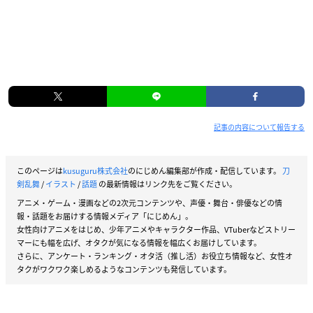
記事の内容について報告する
このページは
kusuguru株式会社
のにじめん編集部が作成・配信しています。
刀
剣乱舞
/
イラスト
/
話題
の最新情報はリンク先をご覧ください。
アニメ・ゲーム・漫画などの2次元コンテンツや、声優・舞台・俳優などの情
報・話題をお届けする情報メディア「にじめん」。
女性向けアニメをはじめ、少年アニメやキャラクター作品、VTuberなどストリー
マーにも幅を広げ、オタクが気になる情報を幅広くお届けしています。
さらに、アンケート・ランキング・オタ活（推し活）お役立ち情報など、女性オ
タクがワクワク楽しめるようなコンテンツも発信しています。