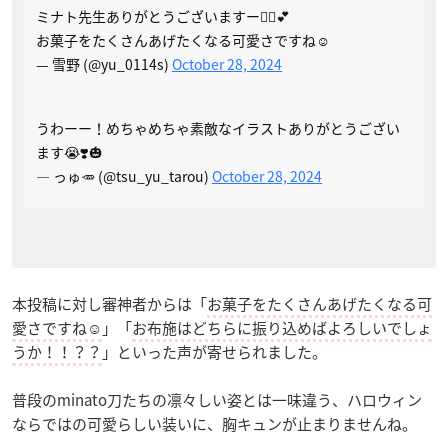
ミナト先生ありがとうございますー🙇‍♀️💕
お菓子をたくさんあげたくなる可愛さですね☺️
— 雪野 (@yu_0114s)
October 28, 2024
うわーー！めちゃめちゃ素敵なイラストありがとうござい
ます😭❣️🎃
— っゅ🥕 (@tsu_yu_tarou)
October 28, 2024
本投稿に対し審神者からは「
お菓子をたくさんあげたくなる可
愛さですね☺️
」「
お布施はどちらに振り込めばよろしいでしょ
うか！！？？
」といった声が寄せられました。
普段のminato刀たちの凛々しい姿とは一味違う、ハロウィン
ならではの可愛らしい装いに、胸キュンが止まりませんね。