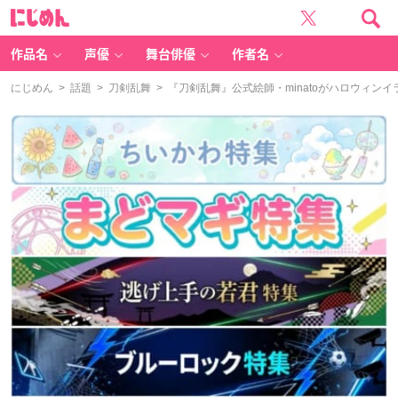
に
じ
め
ん
作品名
声優
舞台俳優
作者名
にじめん
>
話題
>
刀剣乱舞
> 『刀剣乱舞』公式絵師・minatoがハロウィ