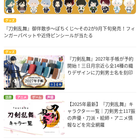
グッズ
『刀剣乱舞』御伴散歩～ぽちくじ～その2が9月下旬発売！フィ
ンガーパペットや近侍ピンシールが当たる
グッズ
『刀剣乱舞』2027年手帳が予約
開始！三日月宗近ら全14種の織
りデザインに刀剣男士名を刻印
話題
アニメ
ゲーム
声優
【2025年最新】『刀剣乱舞』キ
ャラクター一覧｜刀剣男士117振
の声優・刀派・絵師・アニメ情
報などを完全網羅