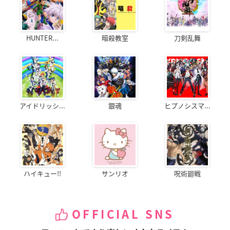
HUNTER...
暗殺教室
刀剣乱舞
アイドリッシ...
銀魂
ヒプノシスマ...
ハイキュー!!
サンリオ
呪術廻戦
OFFICIAL SNS