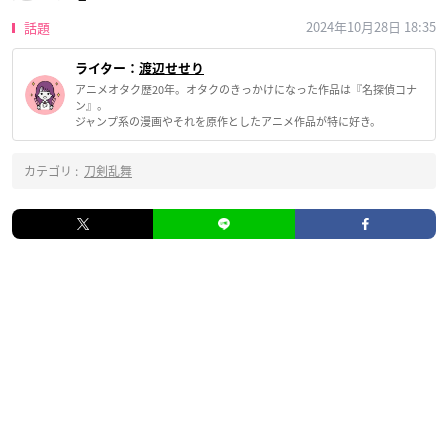
2024年10月28日 18:35
話題
ライター：
渡辺せせり
アニメオタク歴20年。オタクのきっかけになった作品は『名探偵コナ
ン』。
ジャンプ系の漫画やそれを原作としたアニメ作品が特に好き。
カテゴリ :
刀剣乱舞