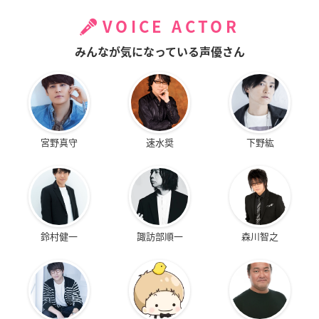
VOICE ACTOR
みんなが気になっている声優さん
宮野真守
速水奨
下野紘
鈴村健一
諏訪部順一
森川智之