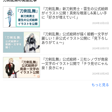
『刀剣乱舞』新刀剣男士・雲生の公式絵師
がイラスト公開！真剣な眼差し&美しい手
に「好きが増えていく」
2024年10月22日
『刀剣乱舞』公式絵師が描く姫鶴一文字が
麗しい！非公式イラスト公開に「見下ろし
ありがてぇ～」
2024年10月07日
『刀剣乱舞』公式絵師・三杜シノヴが南泉
一文字のイラスト公開で「チラ見せにゃん
泉！良きにゃ」
2024年10月24日
もっと見る