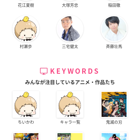
花江夏樹
大塚芳忠
稲田徹
村瀬歩
三宅健太
斉藤壮馬
KEYWORDS
みんなが注目しているアニメ・作品たち
ちいかわ
キャラ一覧
鬼滅の刃