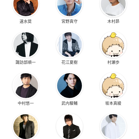
速水奨
宮野真守
木村昴
諏訪部順一
花江夏樹
村瀬歩
中村悠一
武内駿輔
坂本真綾