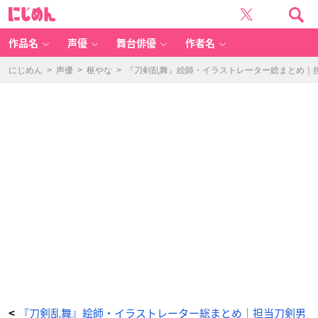
『刀
に
剣
じ
乱
め
舞』
ん
御
手
作品名
声優
舞台俳優
作者名
杵
（お
て
ぎ
にじめん
>
声優
>
枢やな
>
『刀剣乱舞』絵師・イラストレーター総まとめ｜担
ね）
-
ア
ニ
メ
情
報
サ
イ
ト
に
じ
め
ん
『刀剣乱舞』絵師・イラストレーター総まとめ｜担当刀剣男
<