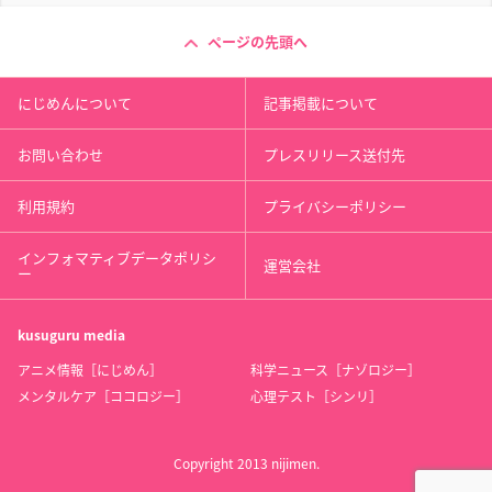
ページの先頭へ
にじめんについて
記事掲載について
お問い合わせ
プレスリリース送付先
利用規約
プライバシーポリシー
インフォマティブデータポリシ
運営会社
ー
kusuguru
media
アニメ情報［にじめん］
科学ニュース［ナゾロジー］
メンタルケア［ココロジー］
心理テスト［シンリ］
Copyright 2013 nijimen.