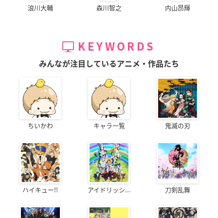
浪川大輔
森川智之
内山昂輝
KEYWORDS
みんなが注目しているアニメ・作品たち
ちいかわ
キャラ一覧
鬼滅の刃
ハイキュー!!
アイドリッシ...
刀剣乱舞