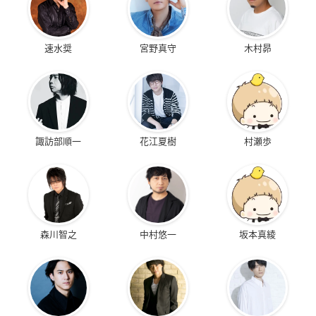
速水奨
宮野真守
木村昴
諏訪部順一
花江夏樹
村瀬歩
森川智之
中村悠一
坂本真綾