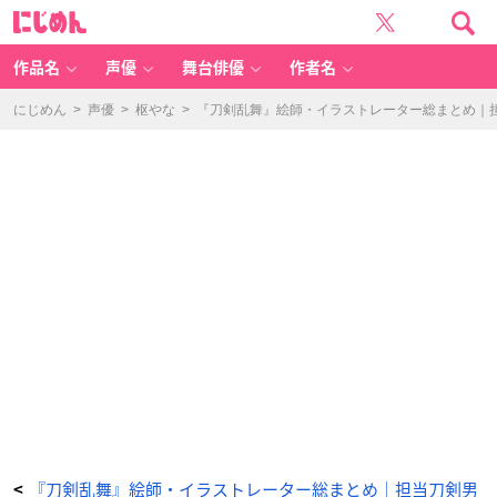
『刀
に
剣
じ
乱
め
舞』
ん
獅
子
作品名
声優
舞台俳優
作者名
王
（し
し
お
にじめん
>
声優
>
枢やな
>
『刀剣乱舞』絵師・イラストレーター総まとめ｜担
う）
-
ア
ニ
メ
情
報
サ
イ
ト
に
じ
め
ん
『刀剣乱舞』絵師・イラストレーター総まとめ｜担当刀剣男
<