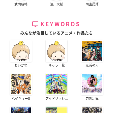
武内駿輔
浪川大輔
内山昂輝
KEYWORDS
みんなが注目しているアニメ・作品たち
ちいかわ
キャラ一覧
鬼滅の刃
ハイキュー!!
アイドリッシ...
刀剣乱舞