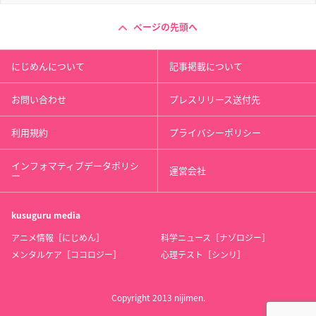
ページの先頭へ
にじめんについて
記事掲載について
お問い合わせ
プレスリリース送付先
利用規約
プライバシーポリシー
インフォマティブデータポリシ
運営会社
ー
kusuguru
media
アニメ情報［にじめん］
科学ニュース［ナゾロジー］
メンタルケア［ココロジー］
心理テスト［シンリ］
Copyright 2013 nijimen.