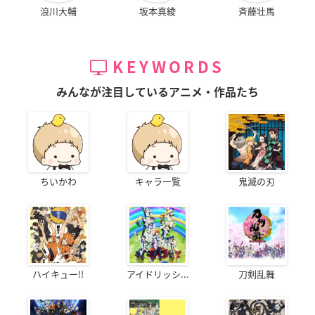
浪川大輔
坂本真綾
斉藤壮馬
KEYWORDS
みんなが注目しているアニメ・作品たち
ちいかわ
キャラ一覧
鬼滅の刃
ハイキュー!!
アイドリッシ...
刀剣乱舞