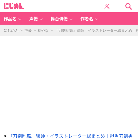
『刀
に
剣
じ
乱
め
舞』
ん
山
姥
作品名
声優
舞台俳優
作者名
切
国
広
（や
にじめん
>
声優
>
枢やな
>
『刀剣乱舞』絵師・イラストレーター総まとめ｜担
ま
ん
ば
ぎ
り
く
に
ひ
ろ）
-
ア
ニ
メ
情
報
サ
イ
ト
に
じ
め
ん
『刀剣乱舞』絵師・イラストレーター総まとめ｜担当刀剣男
<