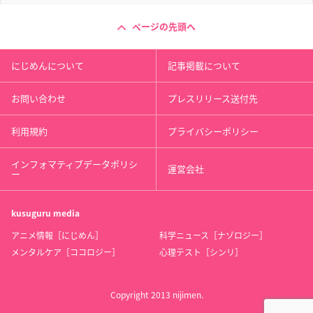
ページの先頭へ
にじめんについて
記事掲載について
お問い合わせ
プレスリリース送付先
利用規約
プライバシーポリシー
インフォマティブデータポリシ
運営会社
ー
kusuguru
media
アニメ情報［にじめん］
科学ニュース［ナゾロジー］
メンタルケア［ココロジー］
心理テスト［シンリ］
Copyright 2013 nijimen.