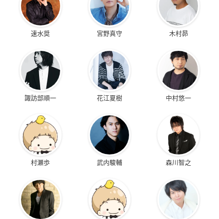
速水奨
宮野真守
木村昴
諏訪部順一
花江夏樹
中村悠一
村瀬歩
武内駿輔
森川智之