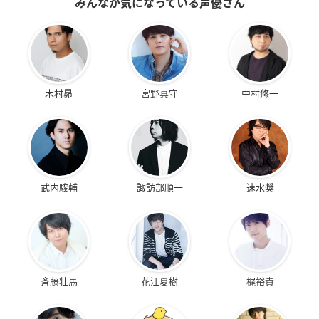
みんなが気になっている声優さん
木村昴
宮野真守
中村悠一
武内駿輔
諏訪部順一
速水奨
斉藤壮馬
花江夏樹
梶裕貴