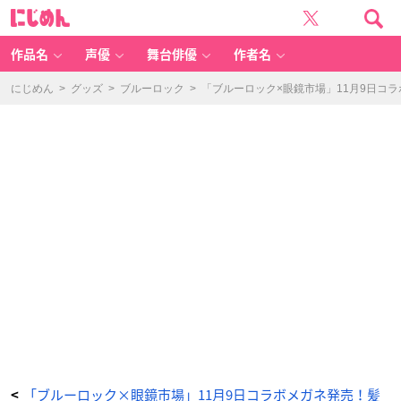
「ブ
に
ル
じ
ー
め
ロ
ん
ッ
ク
作品名
声優
舞台俳優
作者名
×
眼
鏡
市
にじめん
>
グッズ
>
ブルーロック
>
「ブルーロック×眼鏡市場」11月9日コ
場」
千
切
豹
馬
モ
デ
ル
-
ア
ニ
メ
情
報
サ
イ
ト
に
じ
め
ん
「ブルーロック×眼鏡市場」11月9日コラボメガネ発売！髪
<