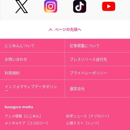
ページの先頭へ
にじめんについて
記事掲載について
お問い合わせ
プレスリリース送付先
利用規約
プライバシーポリシー
インフォマティブデータポリシ
運営会社
ー
kusuguru
media
アニメ情報［にじめん］
科学ニュース［ナゾロジー］
メンタルケア［ココロジー］
心理テスト［シンリ］