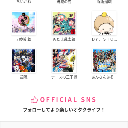
ちいかわ
鬼滅の刃
呪術廻戦
刀剣乱舞
忍たま乱太郎
Ｄｒ．ＳＴＯ...
銀魂
テニスの王子様
あんさんぶる...
OFFICIAL SNS
フォローしてより楽しいオタクライフ！