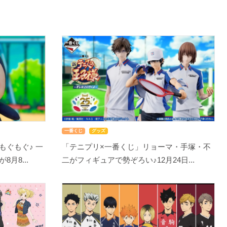
一番くじ
グッズ
もぐもぐ♪ 一
「テニプリ×一番くじ」リョーマ・手塚・不
月8...
二がフィギュアで勢ぞろい♪12月24日...