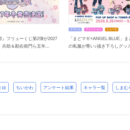
イベント
ファッション
ニュース
』フリューくじ第2弾が2027
「まどマギ×ANGEL BLUE」
兵助＆勘右衛門ら五年...
の私服が尊い♪描き下ろしグッズ.
まゆ
ちいかわ
アンケート結果
キャラ一覧
しまむ