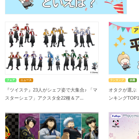
フェア
ニュース
ランキング
話題
『ツイステ』23人がシェフ姿で大集合♪ 「マ
オタクが選ぶ
スターシェフ」アクスタ全22種＆ア...
ンキングTOP10