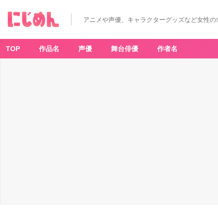
「ブ
ル
ー
アニメや声優、キャラクターグッズなど女性の
ロ
ッ
ク
×
亀
TOP
作品名
声優
舞台俳優
作者名
田
製
菓」
対
象
商
品
（無
限
エ
ビ）
-
ア
ニ
メ
情
報
サ
イ
ト
に
じ
め
ん