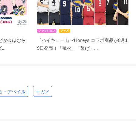
ファッション
グッズ
まどか＆ほむら
『ハイキュー!!』×Honeys コラボ商品が8月1
..
9日発売！「飛べ」「繋げ」...
ら・アベイル
ナガノ