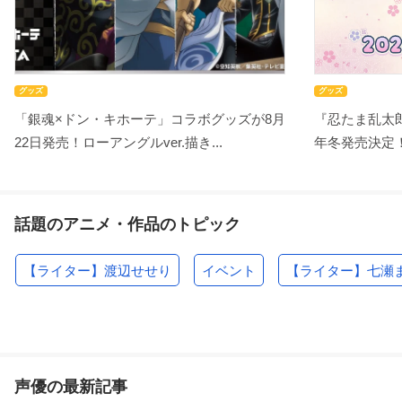
グッズ
グッズ
「銀魂×ドン・キホーテ」コラボグッズが8月
『忍たま乱太郎
22日発売！ローアングルver.描き...
年冬発売決定！
話題のアニメ・作品のトピック
【ライター】渡辺せせり
イベント
【ライター】七瀬
声優の最新記事