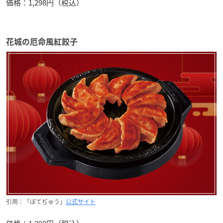
価格：1,298円（税込）
花城の厄命風紅餃子
引用：「ぼてぢゅう」
公式サイト