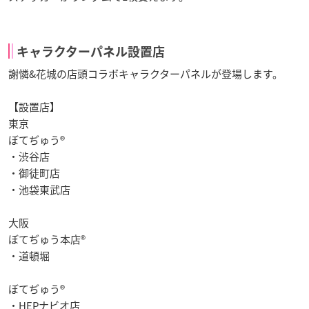
キャラクターパネル設置店
謝憐&花城の店頭コラボキャラクターパネルが登場します。
【設置店】
東京
ぼてぢゅう®
・渋谷店
・御徒町店
・池袋東武店
大阪
ぼてぢゅう本店®
・道頓堀
ぼてぢゅう®
・HEPナビオ店