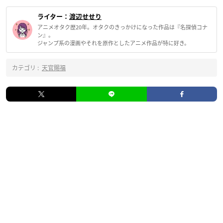
ライター：
渡辺せせり
アニメオタク歴20年。オタクのきっかけになった作品は『名探偵コナ
ン』。
ジャンプ系の漫画やそれを原作としたアニメ作品が特に好き。
カテゴリ :
天官賜福