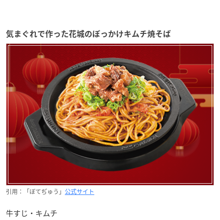
気まぐれで作った花城のぼっかけキムチ焼そば
引用：「ぼてぢゅう」
公式サイト
牛すじ・キムチ