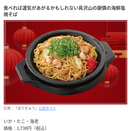
食べれば運気があがるかもしれない具沢山の謝憐の海鮮塩
焼そば
引用：「ぼてぢゅう」
公式サイト
いか・たこ・海老
価格：1,738円（税込）