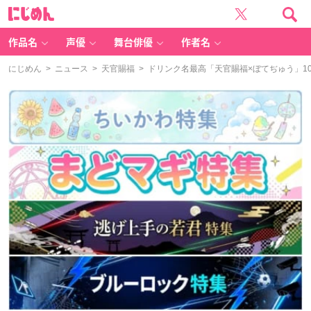
に
じ
め
ん
作品名
声優
舞台俳優
作者名
にじめん
>
ニュース
>
天官賜福
> ドリンク名最高「天官賜福×ぼてぢゅう」1