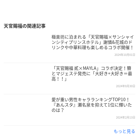
天官賜福の関連記事
極楽坊に泊まれる「天官賜福×サンシャイ
ンシティプリンスホテル」謝憐&花城のド
リンクや中華料理も楽しめるコラボ開催！
2024年10月01日
「天官賜福 貳×MAYLA」コラボ決定！簪
とマジェステ発売に「大好き+大好き＝最
高！！」
2024年9月30日
愛が重い男性キャラランキングTOP10！
『あんスタ』瀬名泉を抑えて1位に輝いた
のは？
2024年2月13日
もっと見る