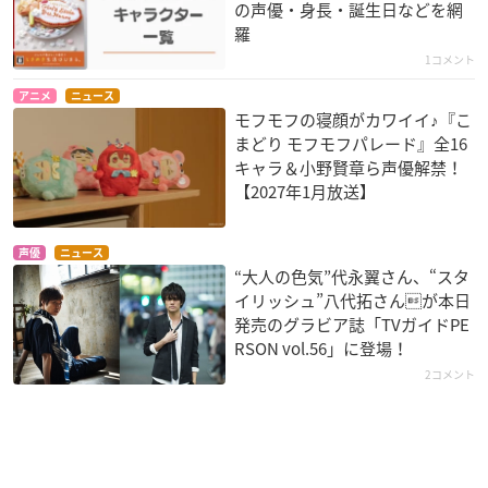
の声優・身長・誕生日などを網
羅
1コメント
アニメ
ニュース
モフモフの寝顔がカワイイ♪『こ
まどり モフモフパレード』全16
キャラ＆小野賢章ら声優解禁！
【2027年1月放送】
声優
ニュース
“大人の色気”代永翼さん、“スタ
イリッシュ”八代拓さんが本日
発売のグラビア誌「TVガイドPE
RSON vol.56」に登場！
2コメント