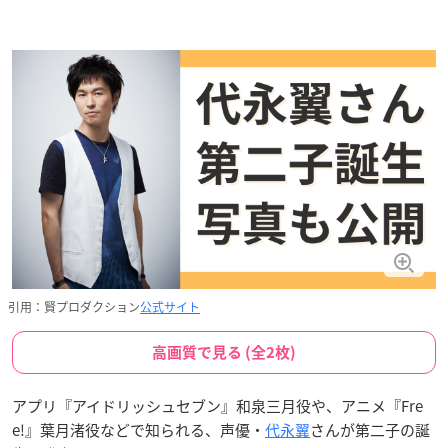
引用：賢プロダクション
公式サイト
高画質で見る (全2枚)
アプリ『アイドリッシュセブン』和泉三月役や、アニメ『Fre
e!』葉月渚役などで知られる、声優・
代永翼
さんが第二子の誕