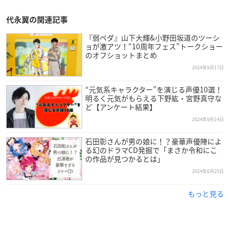
代永翼の関連記事
『弱ペダ』山下大輝&小野田坂道のツーシ
ョが激アツ！“10周年フェス”トークショー
のオフショットまとめ
2024年9月17日
“元気系キャラクター”を演じる声優10選！
明るく元気がもらえる下野紘・宮野真守な
ど【アンケート結果】
2024年9月14日
石田彰さんが男の娘に！？豪華声優陣によ
る幻のドラマCD発掘で「まさか令和にこ
の作品が見つかるとは」
2024年6月25日
もっと見る