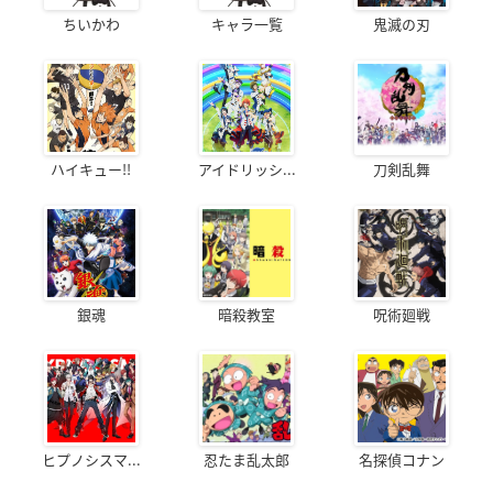
ちいかわ
キャラ一覧
鬼滅の刃
ハイキュー!!
アイドリッシ...
刀剣乱舞
銀魂
暗殺教室
呪術廻戦
ヒプノシスマ...
忍たま乱太郎
名探偵コナン