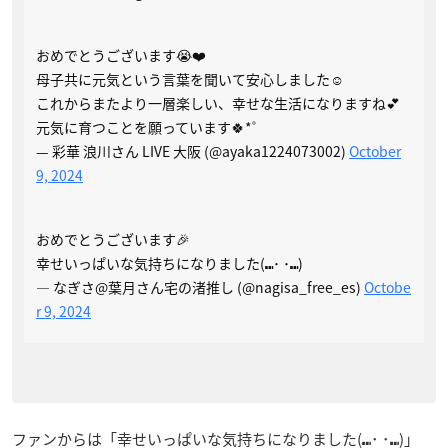
おめでとうございます😭❤️
母子共に元気という言葉を聞いて安心しました☺️
これからまたより一層楽しい、幸せな生活になりますね💕︎
元気に育つことを願っています🍀*゜
— 彩華 浪川さん LIVE 大阪 (@ayaka1224073002)
October
9, 2024
おめでとうございます🎉
幸せいっぱいな気持ちになりました(⑉･ ･⑉)
— なぎさ@葉月さん宅の渚推し (@nagisa_free_es)
Octobe
r 9, 2024
ファンからは「
幸せいっぱいな気持ちになりました(⑉･ ･⑉)
」