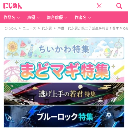
に
じ
め
ん
作品名
声優
舞台俳優
作者名
にじめん
>
ニュース
>
代永翼
> 声優・代永翼が第二子誕生を報告！尊すぎる