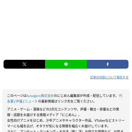
記事の内容について報告する
このページは
kusuguru株式会社
のにじめん編集部が作成・配信しています。
代
永翼
/
声優
/
ニュース
の最新情報はリンク先をご覧ください。
アニメ・ゲーム・漫画などの2次元コンテンツや、声優・舞台・俳優などの情
報・話題をお届けする情報メディア「にじめん」。
女性向けアニメをはじめ、少年アニメやキャラクター作品、VTuberなどストリー
マーにも幅を広げ、オタクが気になる情報を幅広くお届けしています。
さらに、アンケート・ランキング・オタ活（推し活）お役立ち情報など、女性オ