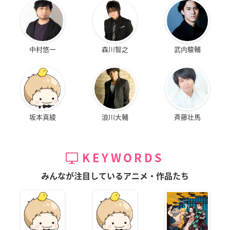
中村悠一
森川智之
武内駿輔
坂本真綾
浪川大輔
斉藤壮馬
KEYWORDS
みんなが注目しているアニメ・作品たち