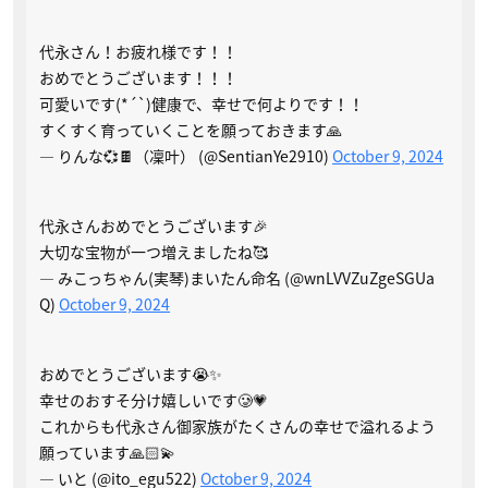
代永さん！お疲れ様です！！
おめでとうございます！！！
可愛いです(*´`)健康で、幸せで何よりです！！
すくすく育っていくことを願っておきます🙏
— りんな💞🍫（凜叶） (@SentianYe2910)
October 9, 2024
代永さんおめでとうございます🎉
大切な宝物が一つ増えましたね🥰
— みこっちゃん(実琴)まいたん命名 (@wnLVVZuZgeSGUa
Q)
October 9, 2024
おめでとうございます😭✨
幸せのおすそ分け嬉しいです🥲💗
これからも代永さん御家族がたくさんの幸せで溢れるよう
願っています🙏🏻💫
— いと (@ito_egu522)
October 9, 2024