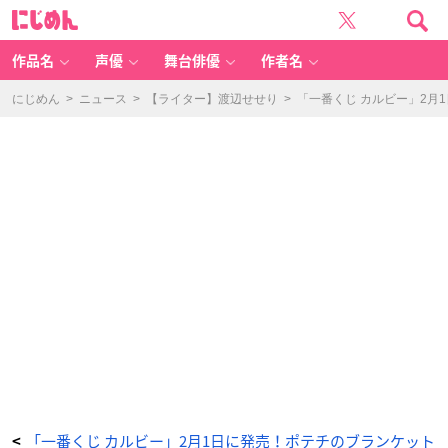
「一
に
番
じ
く
め
じ
ん
カ
ル
作品名
声優
舞台俳優
作者名
ビ
ー」
C
賞
にじめん
>
ニュース
>
【ライター】渡辺せせり
>
「一番くじ カルビー」2月
エ
コ
バ
ッ
グ
-
ア
ニ
メ
情
報
サ
イ
ト
に
じ
め
ん
「一番くじ カルビー」2月1日に発売！ポテチのブランケット
<