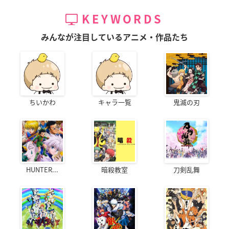
KEYWORDS
みんなが注目しているアニメ・作品たち
ちいかわ
キャラ一覧
鬼滅の刃
HUNTER...
暗殺教室
刀剣乱舞