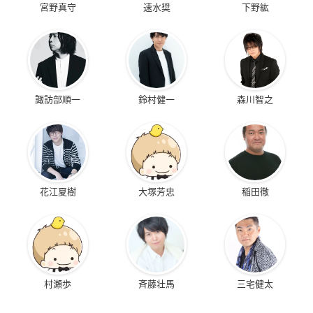
宮野真守
速水奨
下野紘
諏訪部順一
鈴村健一
森川智之
花江夏樹
大塚芳忠
稲田徹
村瀬歩
斉藤壮馬
三宅健太