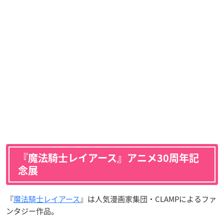
『魔法騎士レイアース』アニメ30周年記
念展
『
魔法騎士レイアース
』は人気漫画家集団・CLAMPによるファ
ンタジー作品。