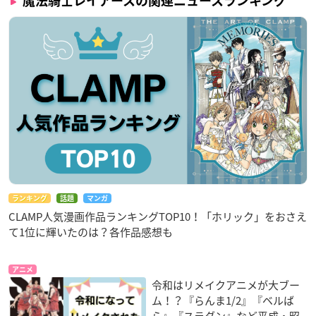
魔法騎士レイアースの関連ニュースランキング
ランキング
話題
マンガ
CLAMP人気漫画作品ランキングTOP10！「ホリック」をおさえ
て1位に輝いたのは？各作品感想も
アニメ
令和はリメイクアニメが大ブー
ム！？『らんま1/2』『ベルば
ら』『スラダン』など平成・昭