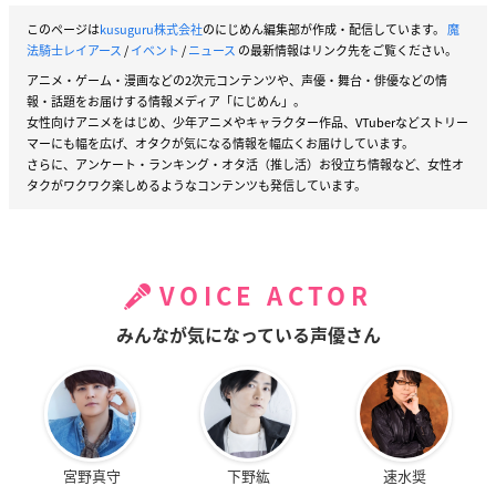
このページは
kusuguru株式会社
のにじめん編集部が作成・配信しています。
魔
法騎士レイアース
/
イベント
/
ニュース
の最新情報はリンク先をご覧ください。
アニメ・ゲーム・漫画などの2次元コンテンツや、声優・舞台・俳優などの情
報・話題をお届けする情報メディア「にじめん」。
女性向けアニメをはじめ、少年アニメやキャラクター作品、VTuberなどストリー
マーにも幅を広げ、オタクが気になる情報を幅広くお届けしています。
さらに、アンケート・ランキング・オタ活（推し活）お役立ち情報など、女性オ
タクがワクワク楽しめるようなコンテンツも発信しています。
VOICE ACTOR
みんなが気になっている声優さん
宮野真守
下野紘
速水奨