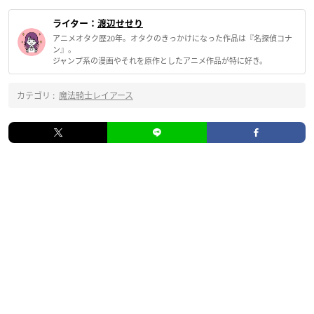
ライター：
渡辺せせり
アニメオタク歴20年。オタクのきっかけになった作品は『名探偵コナ
ン』。
ジャンプ系の漫画やそれを原作としたアニメ作品が特に好き。
カテゴリ :
魔法騎士レイアース