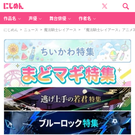
に
じ
め
ん
作品名
声優
舞台俳優
作者名
にじめん
>
ニュース
>
魔法騎士レイアース
> 『魔法騎士レイアース』アニメ