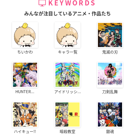
KEYWORDS
みんなが注目しているアニメ・作品たち
ちいかわ
キャラ一覧
鬼滅の刃
HUNTER...
アイドリッシ...
刀剣乱舞
ハイキュー!!
暗殺教室
銀魂