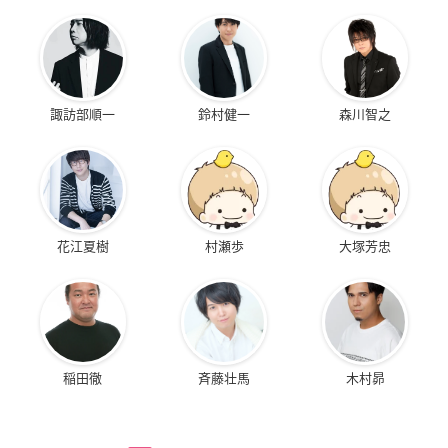
諏訪部順一
鈴村健一
森川智之
花江夏樹
村瀬歩
大塚芳忠
稲田徹
斉藤壮馬
木村昴