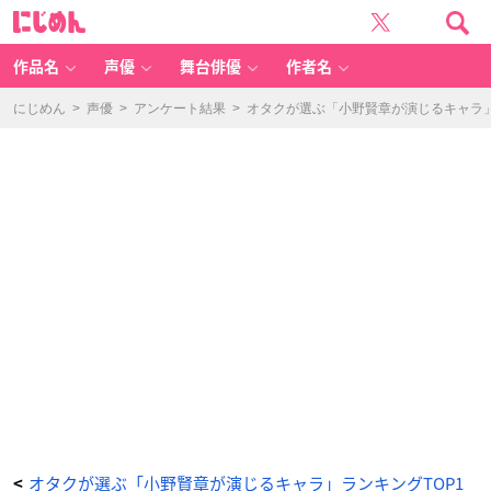
「小
に
野
じ
賢
め
章
ん
が
演
作品名
声優
舞台俳優
作者名
じ
る
キ
ャ
にじめん
>
声優
>
アンケート結果
>
オタクが選ぶ「小野賢章が演じるキャラ」ラ
ラ」
ラ
ン
キ
ン
グ
第
1
位：
黒
子
の
バ
ス
ケ
（黒
子
テ
ツ
ヤ）
-
ア
ニ
メ
情
報
サ
イ
ト
に
じ
め
ん
オタクが選ぶ「小野賢章が演じるキャラ」ランキングTOP1
<