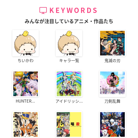
KEYWORDS
みんなが注目しているアニメ・作品たち
ちいかわ
キャラ一覧
鬼滅の刃
HUNTER...
アイドリッシ...
刀剣乱舞