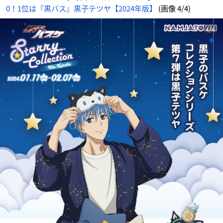
0！1位は『黒バス』黒子テツヤ【2024年版】
(画像 4/4)
4/4