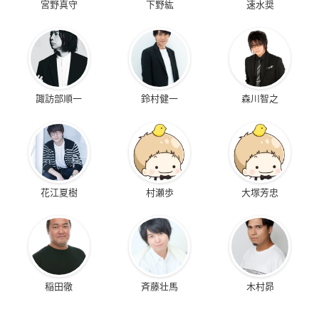
宮野真守
下野紘
速水奨
諏訪部順一
鈴村健一
森川智之
花江夏樹
村瀬歩
大塚芳忠
稲田徹
斉藤壮馬
木村昴