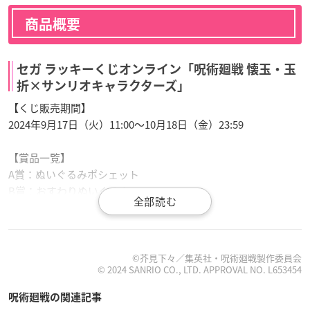
商品概要
セガ ラッキーくじオンライン「呪術廻戦 懐玉・玉
折×サンリオキャラクターズ」
【くじ販売期間】
2024年9月17日（火）11:00～10月18日（金）23:59
【賞品一覧】
A賞：ぬいぐるみポシェット
B賞：おすわりぬいぐるみ
C賞：キャラクターPOPスタンド
D賞：ぬいぐるみマスコット
E賞：クリップ
F賞：ステッカー
©芥見下々／集英社・呪術廻戦製作委員会
© 2024 SANRIO CO., LTD. APPROVAL NO. L653454
【価格】
呪術廻戦の関連記事
1回770円（税込） +送料500円（税込・初回購入時のみ送料が