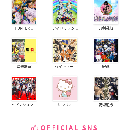
HUNTER...
アイドリッシ...
刀剣乱舞
暗殺教室
ハイキュー!!
銀魂
ヒプノシスマ...
サンリオ
呪術廻戦
OFFICIAL SNS