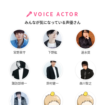
VOICE ACTOR
みんなが気になっている声優さん
宮野真守
下野紘
速水奨
諏訪部順一
鈴村健一
森川智之