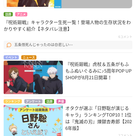
話題
アニメ
『呪術廻戦』キャラクター生死一覧！登場人物の生存状況をわ
かりやすく紹介【ネタバレ注意】
6コメント
五条悟死んじゃったのは😞悲しい⋯
イベント
ニュース
『呪術廻戦』虎杖＆五条がもふ
もふぬいぐるみに♪5周年POP UP
SHOPが8月21日開幕！
ランキング
アンケート
話題
声優
オタクが選ぶ「日野聡が演じる
キャラ」ランキングTOP10！1位
は『鬼滅の刃』煉󠄁獄杏寿郎【202
6年版】
2コメント