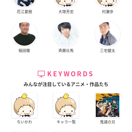
花江夏樹
大塚芳忠
村瀬歩
稲田徹
斉藤壮馬
三宅健太
KEYWORDS
みんなが注目しているアニメ・作品たち
ちいかわ
キャラ一覧
鬼滅の刃