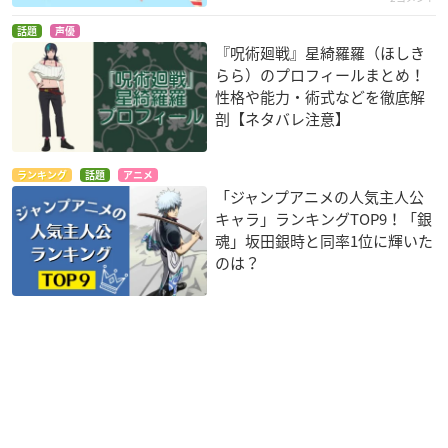
話題
声優
『呪術廻戦』星綺羅羅（ほしき
らら）のプロフィールまとめ！
性格や能力・術式などを徹底解
剖【ネタバレ注意】
ランキング
話題
アニメ
「ジャンプアニメの人気主人公
キャラ」ランキングTOP9！「銀
魂」坂田銀時と同率1位に輝いた
のは？