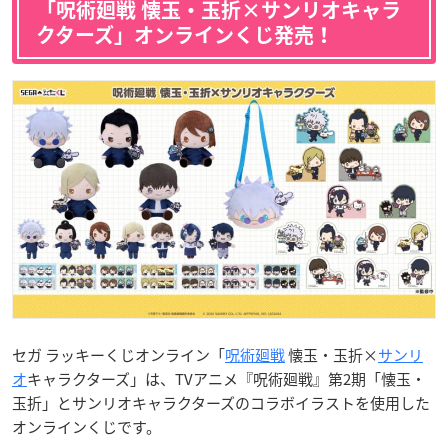
「呪術廻戦 懐玉・玉折×サンリオキャラ
クターズ」オンラインくじ発売！
セガ ラッキーくじオンライン「
呪術廻戦
懐玉・玉折×
サンリ
オ
キャラクターズ」は、TVアニメ『呪術廻戦』第2期「懐玉・
玉折」とサンリオキャラクターズのコラボイラストを使用した
オンラインくじです。