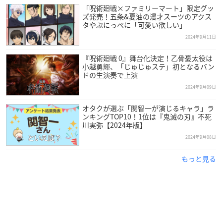
「呪術廻戦×ファミリーマート」限定グッ
かかります）
ズ発売！五条&夏油の漫才スーツのアクス
タやぷにっぺに「可愛い欲しい」
2024年9月11日
『呪術廻戦 0』舞台化決定！乙骨憂太役は
小越勇輝、「じゅじゅステ」初となるバン
ドの生演奏で上演
2024年9月09日
オタクが選ぶ「関智一が演じるキャラ」ラ
ンキングTOP10！1位は『鬼滅の刃』不死
川実弥【2024年版】
2024年9月08日
もっと見る