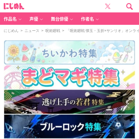
に
じ
め
ん
作品名
声優
舞台俳優
作者名
にじめん
>
ニュース
>
呪術廻戦
> 「呪術廻戦 懐玉・玉折×サンリオ」オン