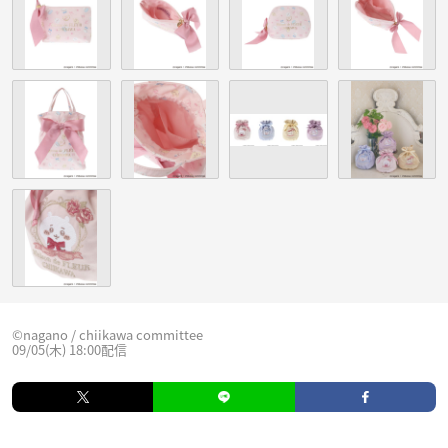
©nagano / chiikawa committee
09/05(木) 18:00配信