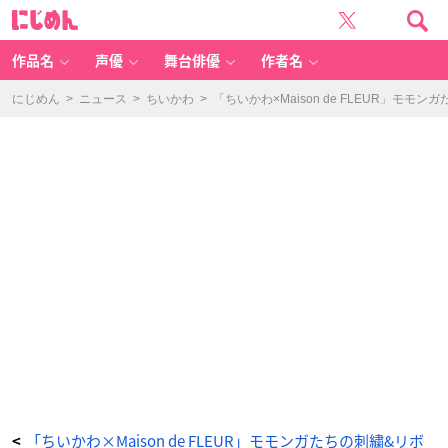
「ち
に
い
じ
か
め
わ
ん
×
M
作品名
声優
舞台俳優
作者名
ai
s
o
n
にじめん
>
ニュース
>
ちいかわ
>
「ちいかわ×Maison de FLEUR」モ
d
e
F
L
E
U
R」
刺
繍
タ
オ
ル
ハ
ン
カ
チ
-
ア
ニ
メ
情
報
サ
イ
ト
に
じ
め
ん
「ちいかわ×Maison de FLEUR」モモンガたちの刺繍&リボ
<