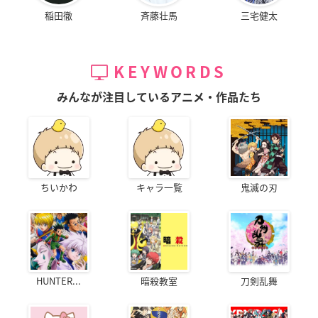
稲田徹
斉藤壮馬
三宅健太
KEYWORDS
みんなが注目しているアニメ・作品たち
ちいかわ
キャラ一覧
鬼滅の刃
HUNTER...
暗殺教室
刀剣乱舞