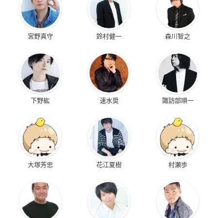
宮野真守
鈴村健一
森川智之
下野紘
速水奨
諏訪部順一
大塚芳忠
花江夏樹
村瀬歩