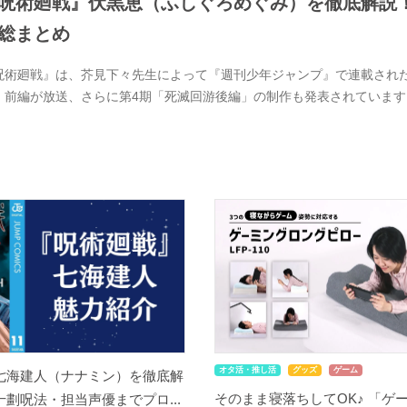
呪術廻戦』伏黒恵（ふしぐろめぐみ）を徹底解説
総まとめ
呪術廻戦』は、芥見下々先生によって『週刊少年ジャンプ』で連載された大
」前編が放送、さらに第4期「死滅回游後編」の制作も発表されています
オタ活・推し活
グッズ
ゲーム
七海建人（ナナミン）を徹底解
そのまま寝落ちしてOK♪ 「ゲ
劃呪法・担当声優までプロ...