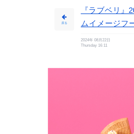
ッ
ト
サ
『ラブベリ』
ン
デ
ー
2
ムイメージフ
0t
戻る
h
A
n
ni
v
er
2024年 08月22日
s
Thursday 16:11
ar
y
v
e
r.
-
ア
ニ
メ
情
報
サ
イ
ト
に
じ
め
ん