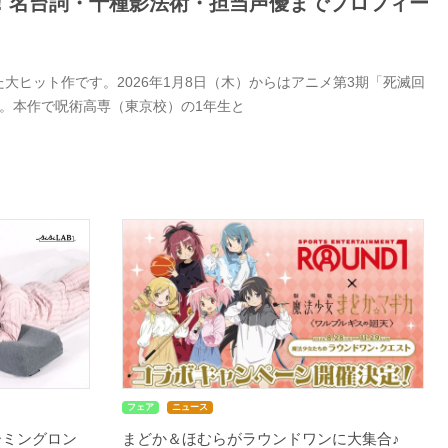
！名台詞・十種影法術・担当声優までプロフィー
ヒット作です。2026年1月8日（木）からはアニメ第3期「死滅回
。本作で呪術高専（東京校）の1年生と
フェア
ニュース
ーミングロン
まどか＆ほむらがラウンドワンに大集合♪