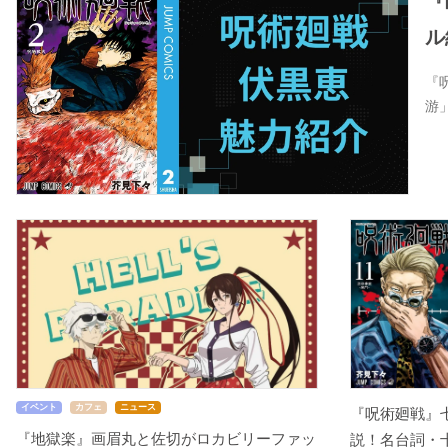
『
ル
『
游
イベント
カフェ
ニュース
『呪術廻戦』
『地獄楽』画眉丸と佐切がロカビリーファッ
説！名台詞・十