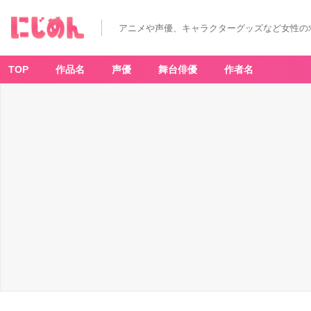
「オ
シ
ャ
アニメや声優、キャラクターグッズなど女性の
レ
魔
女
ラ
ブ
TOP
作品名
声優
舞台俳優
作者名
a
n
d
ベ
リ
ー
2
0t
h
A
n
ni
v
er
s
ar
y
C
af
e」
ラ
ブ
と
ベ
リ
ー
の
ス
ペ
シ
ャ
ル
ス
プ
リ