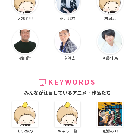
大塚芳忠
花江夏樹
村瀬歩
稲田徹
三宅健太
斉藤壮馬
KEYWORDS
みんなが注目しているアニメ・作品たち
ちいかわ
キャラ一覧
鬼滅の刃