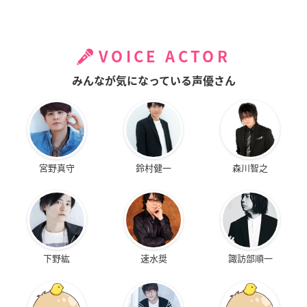
VOICE ACTOR
みんなが気になっている声優さん
宮野真守
鈴村健一
森川智之
下野紘
速水奨
諏訪部順一