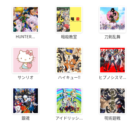
HUNTER...
暗殺教室
刀剣乱舞
サンリオ
ハイキュー!!
ヒプノシスマ...
銀魂
アイドリッシ...
呪術廻戦