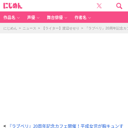
「オ
に
シ
じ
ャ
め
レ
ん
魔
女
作品名
声優
舞台俳優
作者名
ラ
ブ
a
n
にじめん
>
ニュース
>
【ライター】渡辺せせり
>
『ラブベリ』20周年記念
d
ベ
リ
ー
2
0t
h
A
n
ni
v
er
s
ar
y
C
af
e」
ク
リ
ア
オ
シ
ャ
レ
ま
ほ
う
カ
ー
ド
2
0
0
『ラブベリ』20周年記念カフェ開催！平成女児が胸キュンす
<
7