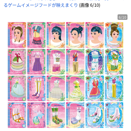
春
るゲームイメージフードが映えまくり
(画像 6/10)
夏
コ
レ
ク
シ
6/10
ョ
ン
（全
2
4
種
1
パ
ッ
ク
2
枚
入
り）
-
ア
ニ
メ
情
報
サ
イ
ト
に
じ
め
ん