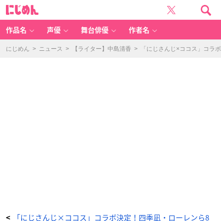
「に
に
じ
じ
さ
め
ん
ん
じ
×
作品名
声優
舞台俳優
作者名
コ
コ
ス」
ゼ
にじめん
>
ニュース
>
【ライター】中島清香
>
「にじさんじ×ココス」コラ
ン
シ
ョ
ー
ネ
ッ
ト
ス
ト
ア
限
定
オ
リ
ジ
ナ
ル
グ
ッ
ズ
-
ア
ニ
メ
情
報
サ
イ
ト
に
じ
め
ん
「にじさんじ×ココス」コラボ決定！四季凪・ローレンら8
<