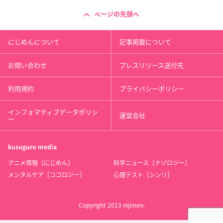
ページの先頭へ
にじめんについて
記事掲載について
お問い合わせ
プレスリリース送付先
利用規約
プライバシーポリシー
インフォマティブデータポリシ
運営会社
ー
kusuguru
media
アニメ情報［にじめん］
科学ニュース［ナゾロジー］
メンタルケア［ココロジー］
心理テスト［シンリ］
Copyright 2013 nijimen.