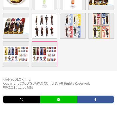
©ANYCOLOR, Inc.
Copyright COCO’S JAPAN CO., LTD. All Rights Reserved.
08/22(木) 11:33配信