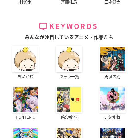
村瀬歩
斉藤壮馬
三宅健太
KEYWORDS
みんなが注目しているアニメ・作品たち
ちいかわ
キャラ一覧
鬼滅の刃
HUNTER...
暗殺教室
刀剣乱舞