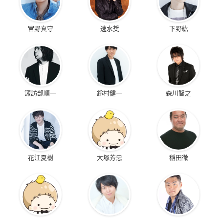
宮野真守
速水奨
下野紘
諏訪部順一
鈴村健一
森川智之
花江夏樹
大塚芳忠
稲田徹