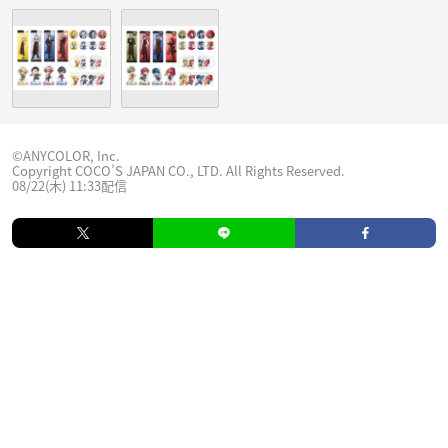
©ANYCOLOR, Inc.
Copyright COCO’S JAPAN CO., LTD. All Rights Reserved.
08/22(木) 11:33配信