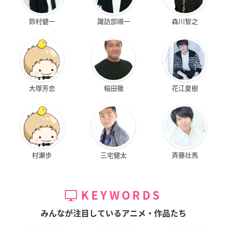
鈴村健一
諏訪部順一
森川智之
大塚芳忠
稲田徹
花江夏樹
村瀬歩
三宅健太
斉藤壮馬
KEYWORDS
みんなが注目しているアニメ・作品たち