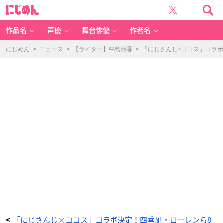
エ
に
デ
じ
ン
め
組
ん
が
挑
作品名
声優
舞台俳優
作者名
戦！
コ
コ
ス
にじめん
>
ニュース
>
【ライター】中島清香
>
「にじさんじ×ココス」コラ
の
お
む
そ
ば
ー
ぐ
を
登
れ！：
1,
4
8
0
円
（税
込
1,
6
2
8
円）
-
ア
ニ
メ
情
報
サ
イ
ト
に
じ
め
「にじさんじ×ココス」コラボ決定！四季凪・ローレンら8
<
ん