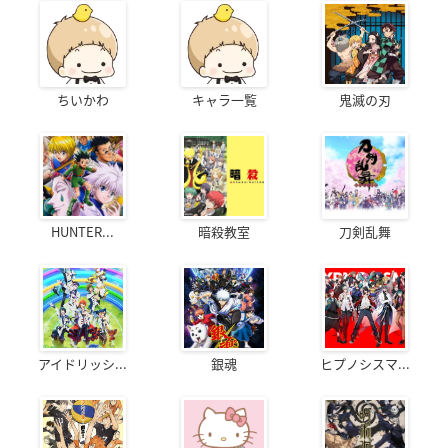
ちいかわ
キャラ一覧
鬼滅の刃
HUNTER...
暗殺教室
刀剣乱舞
アイドリッシ...
銀魂
ヒプノシスマ...