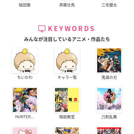
稲田徹
斉藤壮馬
三宅健太
KEYWORDS
みんなが注目しているアニメ・作品たち
ちいかわ
キャラ一覧
鬼滅の刃
HUNTER...
暗殺教室
刀剣乱舞