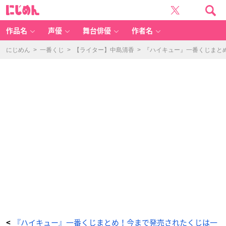
「一
に
番
じ
く
め
じ
ん
ハ
イ
作品名
声優
舞台俳優
作者名
キ
ュ
ー!!
～
にじめん
>
一番くじ
>
【ライター】中島清香
>
『ハイキュー』一番くじまとめ
排
球
新
年!!
お
れ
に
福、
持
っ
て
来
ォ
ォ
い!!!
～」
-
ア
ニ
メ
情
報
サ
イ
ト
に
じ
め
ん
『ハイキュー』一番くじまとめ！今まで発売されたくじは一
<