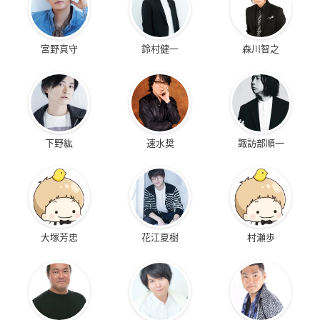
宮野真守
鈴村健一
森川智之
下野紘
速水奨
諏訪部順一
大塚芳忠
花江夏樹
村瀬歩