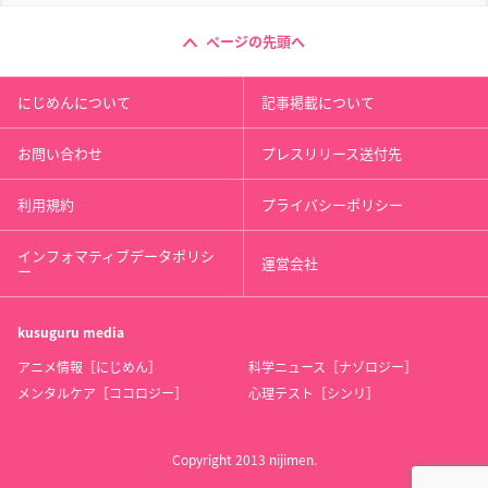
ページの先頭へ
にじめんについて
記事掲載について
お問い合わせ
プレスリリース送付先
利用規約
プライバシーポリシー
インフォマティブデータポリシ
運営会社
ー
kusuguru
media
アニメ情報［にじめん］
科学ニュース［ナゾロジー］
メンタルケア［ココロジー］
心理テスト［シンリ］
Copyright 2013 nijimen.