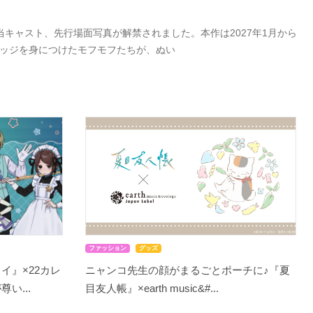
キャスト、先行場面写真が解禁されました。本作は2027年1月から
バッジを身につけたモフモフたちが、ぬい
ファッション
グッズ
イ』×22カレ
ニャンコ先生の顔がまるごとポーチに♪『夏
い...
目友人帳』×earth music&#...