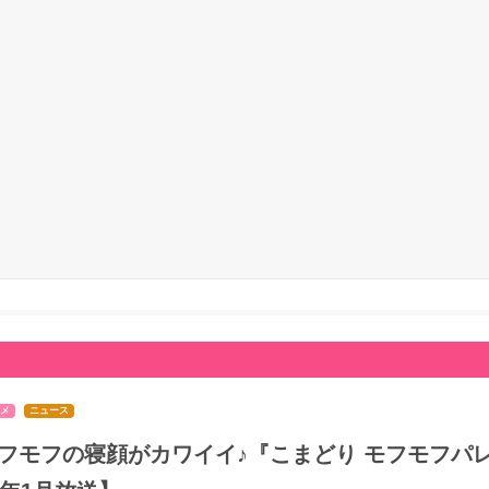
メ
ニュース
フモフの寝顔がカワイイ♪『こまどり モフモフパレ