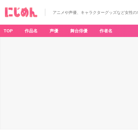
「一
番
お
アニメや声優、キャラクターグッズなど女性の
み
く
じ
ハ
イ
TOP
作品名
声優
舞台俳優
作者名
キ
ュ
ー!!
缶
バ
ッ
ジ」
-
ア
ニ
メ
情
報
サ
イ
ト
に
じ
め
ん