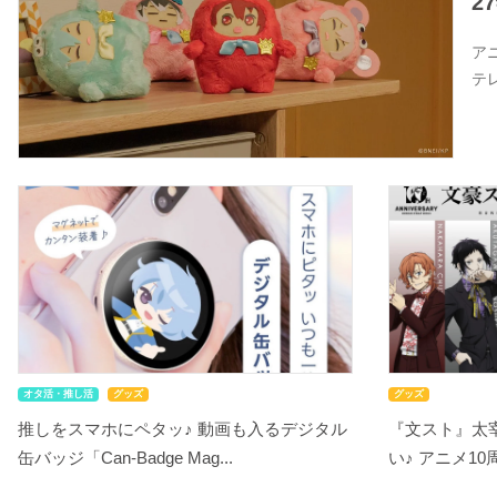
2
ア
テ
オタ活・推し活
グッズ
グッズ
推しをスマホにペタッ♪ 動画も入るデジタル
『文スト』太
缶バッジ「Can-Badge Mag...
い♪ アニメ10