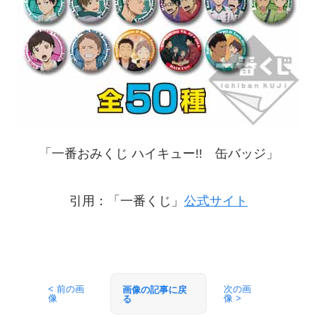
「一番おみくじ ハイキュー!! 缶バッジ」
引用：「一番くじ」
公式サイト
< 前の画
次の画
画像の記事に戻
像
像 >
る