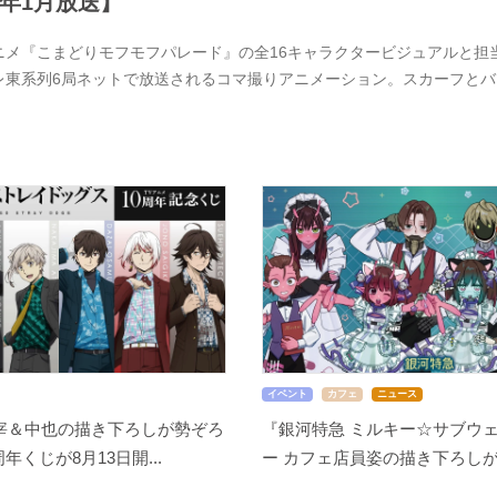
7年1月放送】
ニメ『こまどりモフモフパレード』の全16キャラクタービジュアルと担当
レ東系列6局ネットで放送されるコマ撮りアニメーション。スカーフと
イベント
カフェ
ニュース
宰＆中也の描き下ろしが勢ぞろ
『銀河特急 ミルキー☆サブウェ
周年くじが8月13日開...
ー カフェ店員姿の描き下ろしが尊