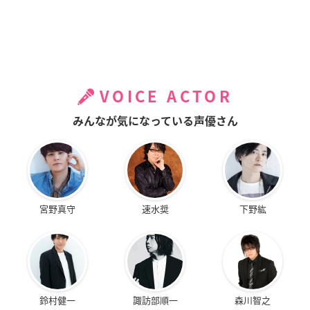
VOICE ACTOR
みんなが気になっている声優さん
宮野真守
速水奨
下野紘
鈴村健一
諏訪部順一
森川智之