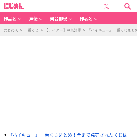
「一
に
番
じ
く
め
じ
ん
ハ
イ
作品名
声優
舞台俳優
作者名
キ
ュ
ー!!
～
にじめん
>
一番くじ
>
【ライター】中島清香
>
『ハイキュー』一番くじまとめ
強
敵
激
突!
～」
-
ア
ニ
メ
情
報
サ
イ
ト
に
じ
め
ん
『ハイキュー』一番くじまとめ！今まで発売されたくじは一
<