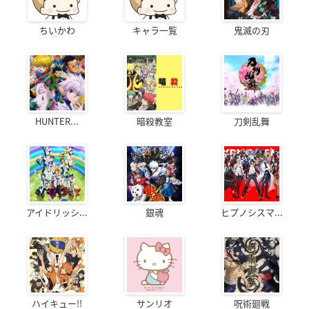
ちいかわ
キャラ一覧
鬼滅の刃
HUNTER...
暗殺教室
刀剣乱舞
アイドリッシ...
銀魂
ヒプノシスマ...
ハイキュー!!
サンリオ
呪術廻戦