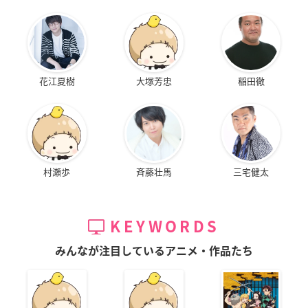
花江夏樹
大塚芳忠
稲田徹
村瀬歩
斉藤壮馬
三宅健太
KEYWORDS
みんなが注目しているアニメ・作品たち