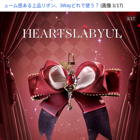
サ
ューム感ある上品リボン、3Wayどれで使う？
(画像 3/17)
イ
ト
に
じ
め
3/17
ん