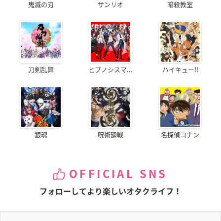
鬼滅の刃
サンリオ
暗殺教室
刀剣乱舞
ヒプノシスマ...
ハイキュー!!
銀魂
呪術廻戦
名探偵コナン
OFFICIAL SNS
フォローしてより楽しいオタクライフ！