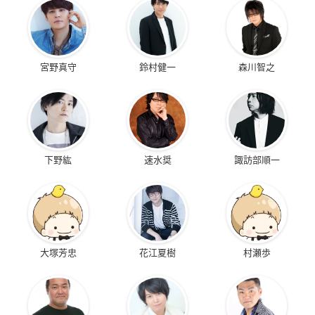
宮野真守
鈴村健一
森川智之
下野紘
速水奨
諏訪部順一
大塚芳忠
花江夏樹
村瀬歩