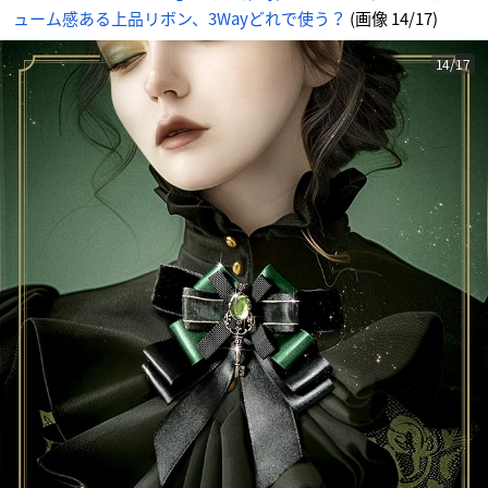
サ
ューム感ある上品リボン、3Wayどれで使う？
(画像 14/17)
イ
ト
に
じ
め
14/17
ん