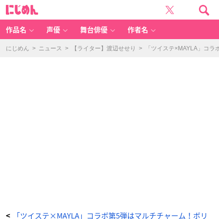
「デ
に
ィ
じ
ズ
め
ニ
ん
ー
ツ
作品名
声優
舞台俳優
作者名
イ
ス
テ
ッ
にじめん
>
ニュース
>
【ライター】渡辺せせり
>
「ツイステ×MAYLA」コ
ド
ワ
ン
ダ
ー
ラ
ン
ド
×
M
A
YL
A」
第
5
弾“デ
ィ
ア
ソ
ム
ニ
ア
寮”マ
ル
チ
チ
ャ
ー
ム
-
ア
ニ
メ
情
「ツイステ×MAYLA」コラボ第5弾はマルチチャーム！ボリ
<
報