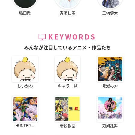
稲田徹
斉藤壮馬
三宅健太
KEYWORDS
みんなが注目しているアニメ・作品たち
ちいかわ
キャラ一覧
鬼滅の刃
HUNTER...
暗殺教室
刀剣乱舞