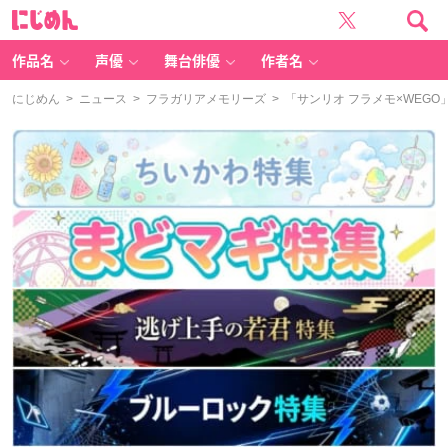
に
じ
め
ん
作品名
声優
舞台俳優
作者名
にじめん
>
ニュース
>
フラガリアメモリーズ
> 「サンリオ フラメモ×WE