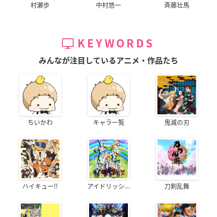
村瀬歩
中村悠一
斉藤壮馬
KEYWORDS
みんなが注目しているアニメ・作品たち
ちいかわ
キャラ一覧
鬼滅の刃
ハイキュー!!
アイドリッシ...
刀剣乱舞