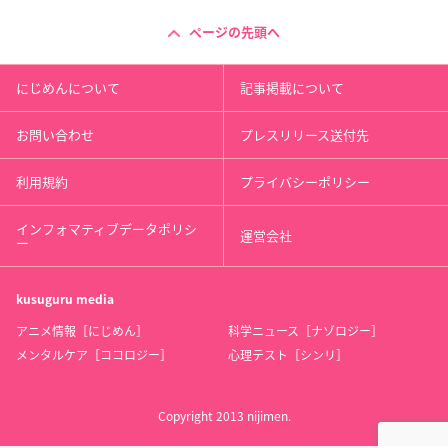
ページの先頭へ
にじめんについて
記事掲載について
お問い合わせ
プレスリリース送付先
利用規約
プライバシーポリシー
インフォマティブデータポリシ
運営会社
ー
kusuguru
media
アニメ情報［にじめん］
科学ニュース［ナゾロジー］
メンタルケア［ココロジー］
心理テスト［シンリ］
Copyright 2013 nijimen.