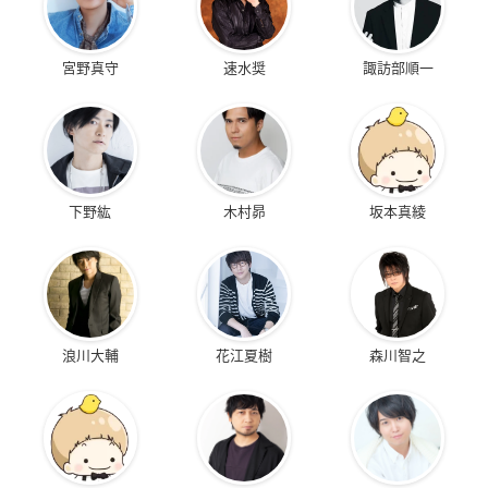
宮野真守
速水奨
諏訪部順一
下野紘
木村昴
坂本真綾
浪川大輔
花江夏樹
森川智之