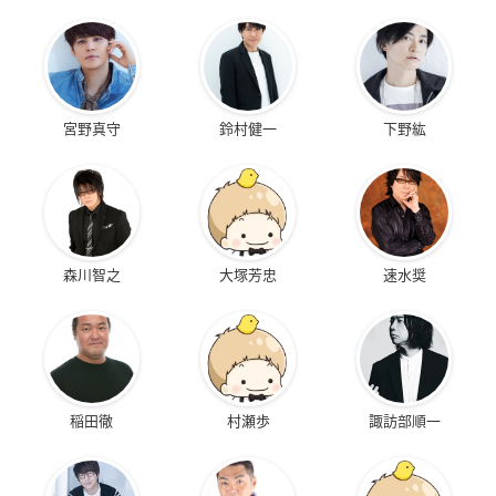
宮野真守
鈴村健一
下野紘
森川智之
大塚芳忠
速水奨
稲田徹
村瀬歩
諏訪部順一