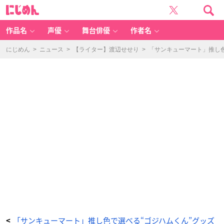
「ゴ
に
ジ
じ
ハ
め
ム
ん
く
ん
作品名
声優
舞台俳優
作者名
×
サ
ン
キ
にじめん
>
ニュース
>
【ライター】渡辺せせり
>
「サンキューマート」推し色
ュ
ー
マ
ー
ト」
iP
h
o
n
e
ケ
ー
ス
-
ア
ニ
メ
情
報
サ
イ
ト
に
じ
め
ん
「サンキューマート」推し色で選べる“ゴジハムくん”グッズ
<