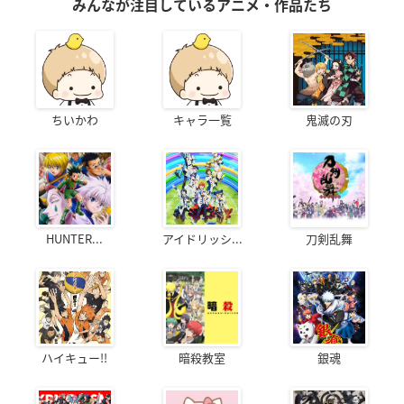
みんなが注目しているアニメ・作品たち
ちいかわ
キャラ一覧
鬼滅の刃
HUNTER...
アイドリッシ...
刀剣乱舞
ハイキュー!!
暗殺教室
銀魂