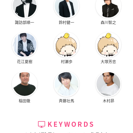
諏訪部順一
鈴村健一
森川智之
花江夏樹
村瀬歩
大塚芳忠
稲田徹
斉藤壮馬
木村昴
KEYWORDS