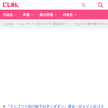
「テ
に
ニ
じ
プ
め
リ
ん
×
肉
作品名
声優
舞台俳優
作者名
汁
餃
子
の
にじめん
>
ニュース
>
【ライター】渡辺せせり
>
「テニプリ×肉汁餃子のダ
ダ
ン
ダ
ダ
ン」
コ
ラ
ボ
ド
リ
ン
ク
(全
7
種)
-
ア
ニ
メ
情
報
サ
イ
ト
に
じ
め
ん
「テニプリ×肉汁餃子のダンダダン」壇太一がメインのコラ
<