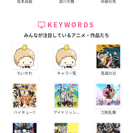
坂本真綾
浪川大輔
斉藤壮馬
KEYWORDS
みんなが注目しているアニメ・作品たち
ちいかわ
キャラ一覧
鬼滅の刃
ハイキュー!!
アイドリッシ...
刀剣乱舞