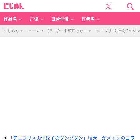
「テ
に
ニ
じ
プ
め
リ
ん
×
肉
作品名
声優
舞台俳優
作者名
汁
餃
子
の
にじめん
>
ニュース
>
【ライター】渡辺せせり
>
「テニプリ×肉汁餃子のダ
ダ
ン
ダ
ダ
ン」
ト
レ
ー
デ
ィ
ン
グ
S
N
S
風
カ
ー
ド
-
ア
ニ
メ
情
報
サ
イ
ト
に
じ
め
ん
「テニプリ×肉汁餃子のダンダダン」壇太一がメインのコラ
<