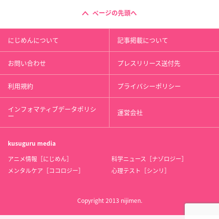
ページの先頭へ
にじめんについて
記事掲載について
お問い合わせ
プレスリリース送付先
利用規約
プライバシーポリシー
インフォマティブデータポリシ
運営会社
ー
kusuguru
media
アニメ情報［にじめん］
科学ニュース［ナゾロジー］
メンタルケア［ココロジー］
心理テスト［シンリ］
Copyright 2013 nijimen.