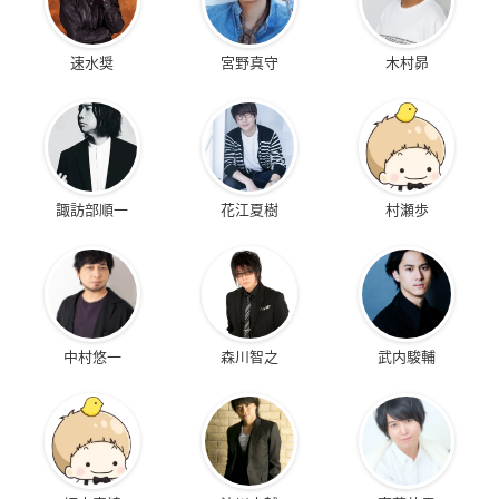
速水奨
宮野真守
木村昴
諏訪部順一
花江夏樹
村瀬歩
中村悠一
森川智之
武内駿輔