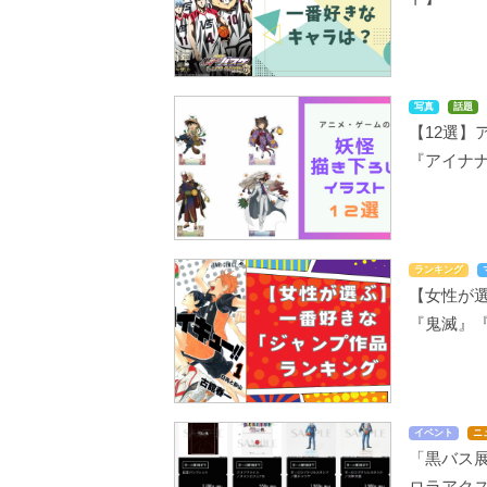
写真
話題
【12選】
『アイナ
ランキング
【女性が選
『鬼滅』『
イベント
ニ
「黒バス
ロラアク