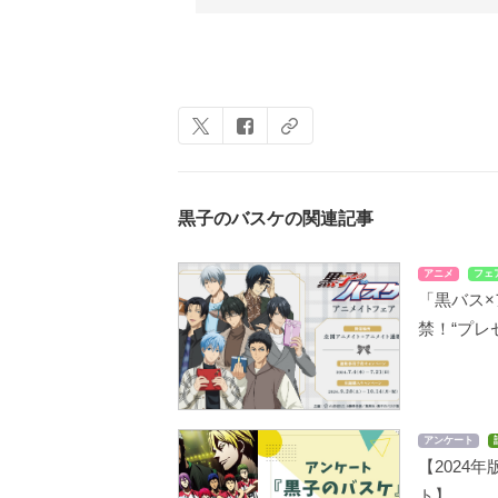
黒子のバスケの関連記事
アニメ
フェ
「黒バス
禁！“プレ
アンケート
【2024
ト】