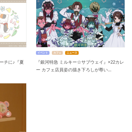
イベント
カフェ
ニュース
ーチに♪『夏
『銀河特急 ミルキー☆サブウェイ』×22カレ
ー カフェ店員姿の描き下ろしが尊い...