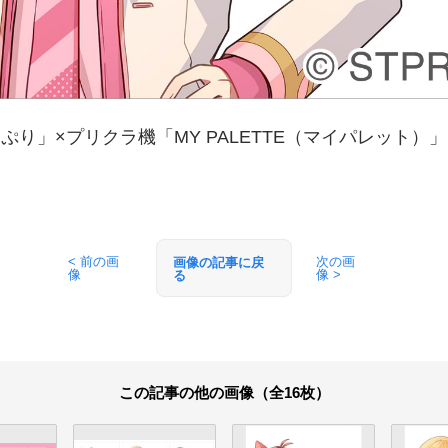
ぷり」×プリクラ機「MY PALETTE（マイパレット）
< 前の画
次の画
画像の記事に戻
像
像 >
る
この記事の他の画像（全16枚）