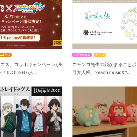
ニュース
ファッション
グッズ
ココス」コラボキャンペーンが8
ニャンコ先生の顔がまるごとポ
IDOLiSH7が...
目友人帳』×earth music&#...