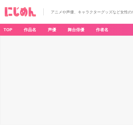
「す
と
ぷ
アニメや声優、キャラクターグッズなど女性の
り」
×
プ
リ
ク
TOP
作品名
声優
舞台俳優
作者名
ラ
機
「M
Y
P
A
L
E
T
T
E
（マ
イ
パ
レ
ッ
ト）」
さ
と
み
-
ア
ニ
メ
情
報
サ
イ
ト
に
じ
め
ん