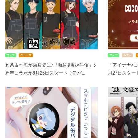
フェア
ニュース
フェア
カフェ
五条＆七海が店員姿に♪「呪術廻戦×牛角」5
「アイナナ×
周年コラボが8月26日スタート！缶バ...
月27日スタート！