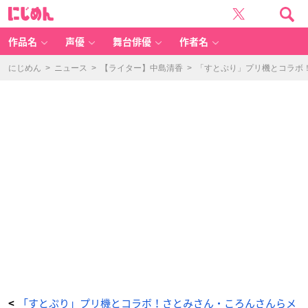
プ
に
リ
じ
機
め
『M
ん
Y
P
作品名
声優
舞台俳優
作者名
A
L
E
T
にじめん
>
ニュース
>
【ライター】中島清香
>
「すとぷり」プリ機とコラボ！
T
E』
-
ア
ニ
メ
情
報
サ
イ
ト
に
じ
め
ん
「すとぷり」プリ機とコラボ！さとみさん・ころんさんらメ
<