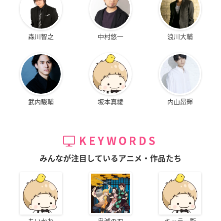
森川智之
中村悠一
浪川大輔
武内駿輔
坂本真綾
内山昂輝
KEYWORDS
みんなが注目しているアニメ・作品たち
ちいかわ
鬼滅の刃
キャラ一覧