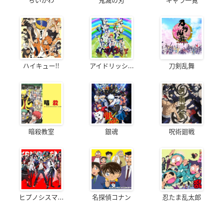
ハイキュー!!
アイドリッシ...
刀剣乱舞
暗殺教室
銀魂
呪術廻戦
ヒプノシスマ...
名探偵コナン
忍たま乱太郎